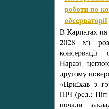
роботи по ко
обсерваторії
В Карпатах на 
2028 м) роз
консервації с
Наразі цегло
другому поверс
«Приїхав з го
ПІЧ (ред.: Піп
почали закла