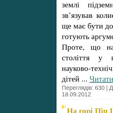
землі підзем
зв’язував кол
ще має бути до
готують аргум
Проте, що на
століття у 
науково-техн
дітей
...
Читати
Переглядів: 630 | 
18.09.2012
На горі Піп 