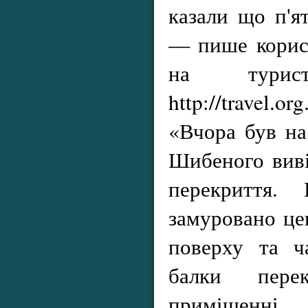
казали що п'я
— пише корист
на турист
http://travel.or
«Вчора був на
Шибеного виві
перекриття.
замуровано це
поверху та ч
балки пере
приміщенні д