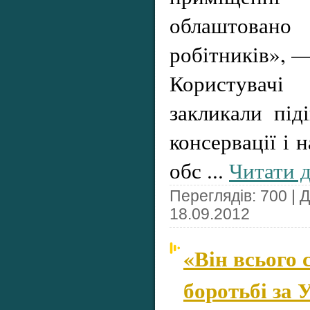
облаштова
робітників», —
Користува
закликали під
консервації і 
обс
...
Читати д
Переглядів: 700 | 
18.09.2012
«Він всього 
боротьбі за 