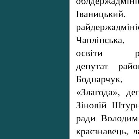
облдержадм
Іваницький,
райдержадмін
Чаплінська, 
освіти райд
депутат рай
Боднарчук
«Злагода», де
Зіновій Штурн
ради Володими
краєзнавець, л