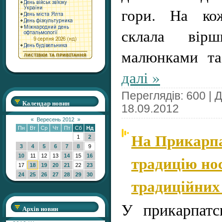
гори. На кож
склала вір
малюнками та
далі »
Переглядів: 600 | 
Календар новин
18.09.2012
«
Вересень 2012
»
Пн
Вт
Ср
Чт
Пт
Сб
Нд
На Прикарпа
1
2
3
4
5
6
7
8
9
традицію но
10
11
12
13
14
15
16
17
18
19
20
21
22
23
24
25
26
27
28
29
30
традиційних
У прикарпатс
Архів новин