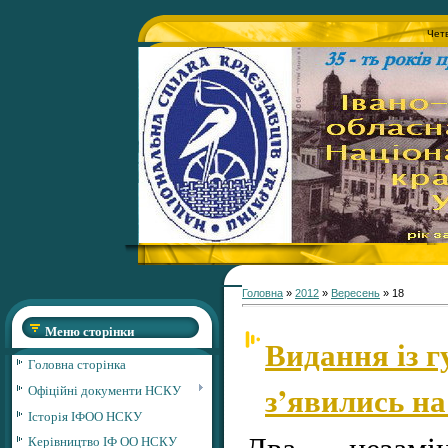
Четв
Головна
»
2012
»
Вересень
»
18
Меню сторінки
Видання із 
Головна сторінка
з’явились н
Офіційні документи НСКУ
Історія ІФОО НСКУ
Два незам
Керівництво ІФ ОО НСКУ