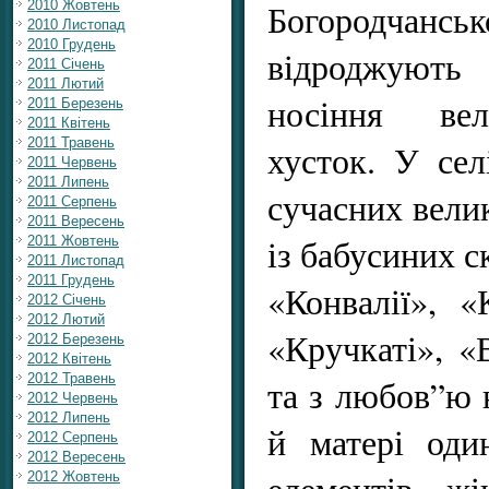
Богородча
2010 Жовтень
2010 Листопад
2010 Грудень
відроджуют
2011 Січень
2011 Лютий
носіння вел
2011 Березень
2011 Квітень
2011 Травень
хусток. У сел
2011 Червень
2011 Липень
сучасних велик
2011 Серпень
2011 Вересень
із бабусиних с
2011 Жовтень
2011 Листопад
2011 Грудень
«Конвалії», «
2012 Січень
2012 Лютий
«Кручкаті», «
2012 Березень
2012 Квітень
2012 Травень
та з любов”ю 
2012 Червень
2012 Липень
й матері оди
2012 Серпень
2012 Вересень
елементів ж
2012 Жовтень