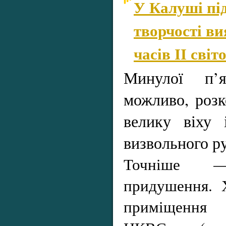
У Калуші пі
творчості ви
часів ІІ світ
Минулої п’
можливо, розк
велику віху і
визвольного р
Точніше —
придушення. Х
приміщення