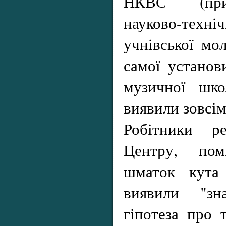
НКВС (при
науково-тех
учнівської мо
самої установ
музичної шк
виявили зовсім
Робітники р
Центру, пом
шматок кута
виявили "зна
гіпотеза про 