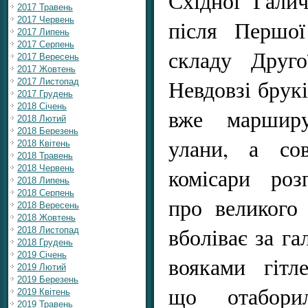
Східної Галич
2017 Травень
2017 Червень
після Першої
2017 Липень
2017 Серпень
складу Друго
2017 Вересень
2017 Жовтень
Невдовзі брук
2017 Листопад
2017 Грудень
2018 Січень
вже марширу
2018 Лютий
2018 Березень
улани, а сов
2018 Квітень
2018 Травень
2018 Червень
комісари роз
2018 Липень
2018 Серпень
про великого
2018 Вересень
2018 Жовтень
вболіває за га
2018 Листопад
2018 Грудень
2019 Січень
вояками гітле
2019 Лютий
2019 Березень
що отабори
2019 Квітень
2019 Травень