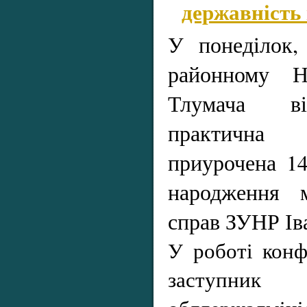
державність 
У понеділок,
районному Н
Тлумача ві
практична
приурочена 14
народження м
справ ЗУНР І
У роботі конф
заступ