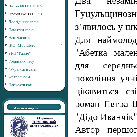
Члени ІФ ОО НСКУ
Гуцульщино
Премії ІФОО НСКУ
Дослідники краю
з’явилось у ш
Пам'ятки краю
Для наймолод
Наш часопис
ІКО "Моє місто"
"Абетка мален
ЗНП "Галич"
Годинник часу
для середн
"Українці в світі"
покоління учні
Фотоальбом
Написати нам
цікавиться с
роман Петра 
Анонси подій
"Дідо Иванчік"
Автор першог