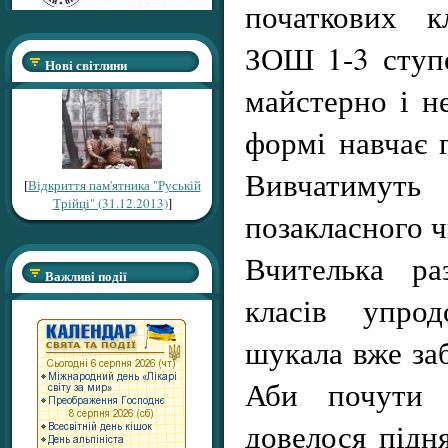
початкових к
ЗОШ 1-3 ступ
Нові світлини
майстерно і н
формі навчає г
Вивчатимут
[
Відкриття пам'ятника "Руській
Трійці" (31.12.2013)
]
позакласного ч
Вчителька ра
Важливі події
класів упрод
шукала вже заб
Аби почути ї
довелося підня