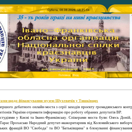
Субота, 08.08.2026, 18:31:04
Головна
|
Вхід
атами щодо фінансування музею Шухевичів у Тишківцях
першого дебатного онлайн-моста з серії заходів проекту громадянського кон
регіонів України отримати інформацію про роботу обраних депутатів ВР.
тудіями у Києві та Івано-Франківську. Спікерами моста були: Олесь Доній,
Тарас Прохасько Народний депутат-мажоритарник від Коломийського виборч
ських фракцій ВО "Свобода" та ВО "Батьківщина" в блокуванні фінансуванн