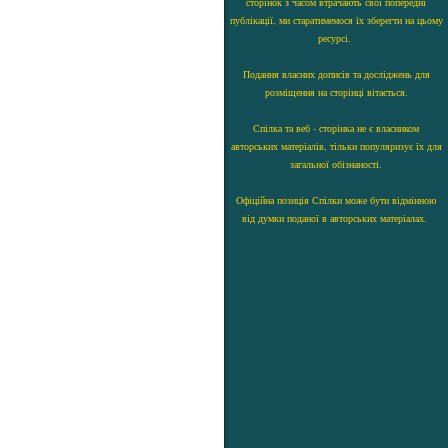
сторінок з часом втрачають свої попередні
публікації, ми старатимемося їх зберегти на цьому
ресурсі.
Подання власних дописів та досліджень для
розміщення на сторінці вітається.
Спілка та веб - сторінка не є власником
авторських матеріалів, тільки популяризує їх для
загальної обізнаності.
Офіційна позиція Спілки може бути відмінною
від думки поданої в авторських матеріалах.