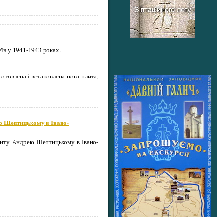
еїв у 1941-1943 роках.
влена ​​і встановлена ​​нова плита,
ю Шептицькому в Івано-
олиту Андрею Шептицькому в Івано-