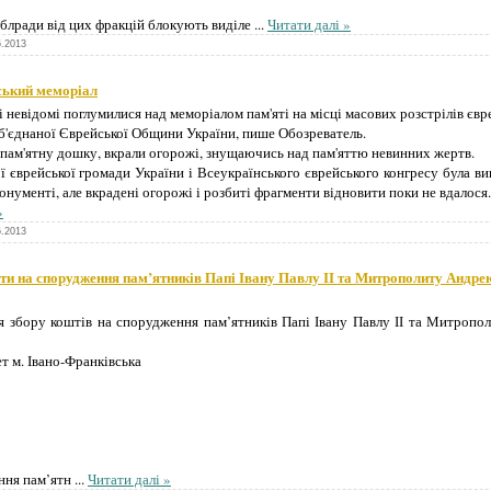
блради від цих фракцій блокують виділе
...
Читати далі »
6.2013
ський меморіал
і невідомі поглумилися над меморіалом пам'яті на місці масових розстрілів євр
б'єднаної Єврейської Общини України, пише Обозреватель.
 пам'ятну дошку, вкрали огорожі, знущаючись над пам'яттю невинних жертв.
 єврейської громади України і Всеукраїнського єврейського конгресу була вигото
нументі, але вкрадені огорожі і розбиті фрагменти відновити поки не вдалося.
»
6.2013
и на спорудження пам’ятників Папі Івану Павлу ІІ та Митрополиту Андре
ля збору коштів на спорудження пам’ятників Папі Івану Павлу ІІ та Митроп
 м. Івано-Франківська
ння пам’ятн
...
Читати далі »