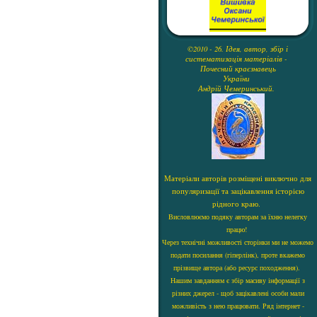
©2010 - 26. Ідея, автор, збір і
систематизація матеріалів -
Почесний краєзнавець
України
Андрій Чемеринський.
Матеріали авторів розміщені виключно для
популяризації та зацікавлення історією
рідного краю.
Висловлюємо подяку авторам за їхню нелегку
працю!
Через технічні можливості сторінки ми не можемо
подати посилання (гіперлінк), проте вкажемо
прізвище автора (або ресурс походження).
Нашим завданням є збір масиву інформації з
різних джерел - щоб зацікавлені особи мали
можливість з нею працювати. Ряд інтернет -