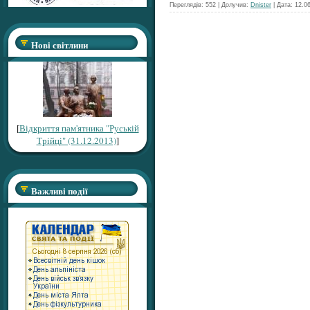
Переглядів: 552 | Долучив:
Dnister
| Дата:
12.0
Нові світлини
[
Відкриття пам'ятника "Руській
Трійці" (31.12.2013)
]
Важливі події