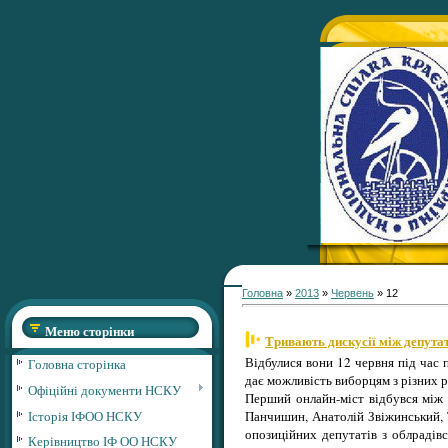
Головна
»
2013
»
Червень
»
12
Меню сторінки
Тривають дискусії між депут
Відбулися вони 12 червня під час 
Головна сторінка
дає можливість виборцям з різних 
Офіційні документи НСКУ
Перший онлайн-міст відбувся між с
Історія ІФОО НСКУ
Панчишин, Анатолій Звіжинський, 
опозиційних депутатів з облрадів
Керівництво ІФ ОО НСКУ