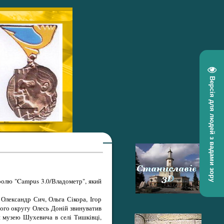
Версія для людей з вадами зору
тролю "Campus 3.0/Владометр", який
 Олександр Сич, Ольга Сікора, Ігор
ого округу Олесь Доній звинуватив
я музею Шухевича в селі Тишківці,