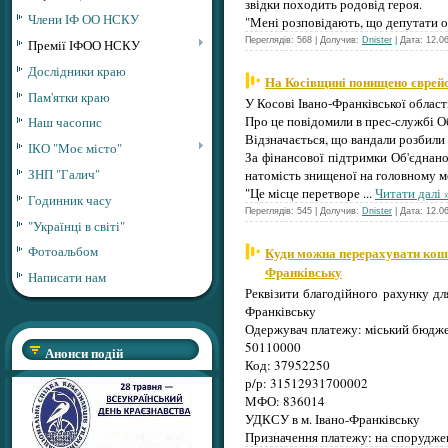
звідки походить родовід героя.
Члени ІФ ОО НСКУ
"Мені розповідають, що депутати о
Переглядів: 568 | Долучив:
Dnister
| Дата:
12.0
Премії ІФОО НСКУ
Дослідники краю
На Косівщині понищено єврей
Пам'ятки краю
У Косові Івано-Франківської област
Про це повідомили в прес-службі О
Наш часопис
Відзначається, що вандали розбили
ІКО "Моє місто"
За фінансової підтримки Об'єднаної
ЗНП "Галич"
натомість знищеної на головному мо
"Це місце перетворе
...
Читати далі 
Годинник часу
Переглядів: 545 | Долучив:
Dnister
| Дата:
12.0
"Українці в світі"
Фотоальбом
Куди можна перерахувати кошт
Франківську
Написати нам
Реквізити благодійного рахунку д
Франківську
Одержувач платежу: міський бюджет
50110000
Анонси подій
Код: 37952250
р/р: 31512931700002
МФО: 836014
УДКСУ в м. Івано-Франківську
Призначення платежу: на спорудже