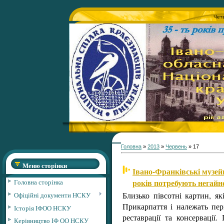
Четв
Головна
»
2013
»
Червень
»
17
Меню сторінки
Івано-Франківські музей
років потребують негайно
Головна сторінка
Близько півсотні картин, я
Офіційні документи НСКУ
Прикарпаття і належать пер
Історія ІФОО НСКУ
реставрації та консервації
Керівництво ІФ ОО НСКУ