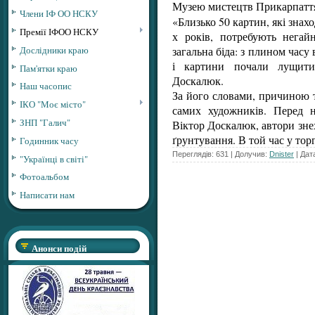
Музею мистецтв Прикарпаття
Члени ІФ ОО НСКУ
«Близько 50 картин, які знах
Премії ІФОО НСКУ
х років, потребують негайн
Дослідники краю
загальна біда: з плином часу
і картини почали лущитис
Пам'ятки краю
Доскалюк.
Наш часопис
За його словами, причиною 
ІКО "Моє місто"
самих художників. Перед 
ЗНП "Галич"
Віктор Доскалюк, автори зн
ґрунтування. В той час у тор
Годинник часу
Переглядів: 631 | Долучив:
Dnister
| Дат
"Українці в світі"
Фотоальбом
Написати нам
Анонси подій