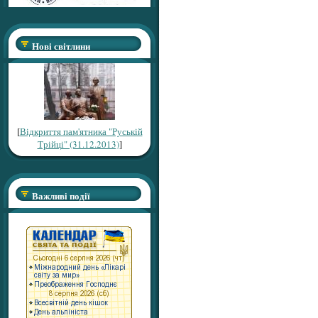
Нові світлини
[
Відкриття пам'ятника "Руській
Трійці" (31.12.2013)
]
Важливі події