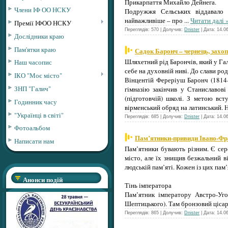
Прикарпаття Михайло Дейнега.
Члени ІФ ОО НСКУ
Подружжя Сельських віддавало 
найважливіше – про
...
Читати далі 
Премії ІФОО НСКУ
Переглядів: 570 | Долучив:
Dnister
| Дата:
14.0
Дослідники краю
Пам'ятки краю
Садок Баронч – чернець, захоп
Шляхетний рід Барончів, який у Гал
Наш часопис
себе на духовній ниві. До слави р
ІКО "Моє місто"
Вінцентій Фереріуш Баронч (1814-
ЗНП "Галич"
гімназію закінчив у Станиславові
(підготовчій) школі. З метою вс
Годинник часу
вірменський обряд на латинський. Н
"Українці в світі"
Переглядів: 685 | Долучив:
Dnister
| Дата:
14.0
Фотоальбом
Пам’ятники-привиди Івано-Фр
Написати нам
Пам’ятники бувають різним. Є сер
місто, але їх знищив безжальний в
людській пам’яті. Кожен із цих пам’
Анонси подій
Тінь імператора
Пам’ятник імператору Австро-Уг
Шептицького). Там бронзовий цісар 
Переглядів: 865 | Долучив:
Dnister
| Дата:
14.0