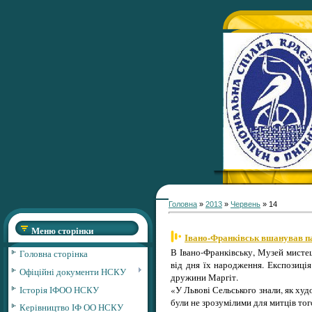
Головна
»
2013
»
Червень
»
14
Меню сторінки
Івано-Франківськ вшанував п
В Івано-Франківську, Музей мисте
Головна сторінка
від дня їх народження. Експозиція
Офіційні документи НСКУ
дружини Маргіт.
Історія ІФОО НСКУ
«У Львові Сельського знали, як ху
були не зрозумілими для митців то
Керівництво ІФ ОО НСКУ