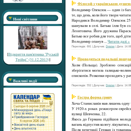
Філософ з українською душею
Володимир Олексюк — один із багат
те, що день, коли його твори читати
Нові світлини
Народився Володимир Олексюк 25 с
шанували в селі. Батько ілля був 
Леонтовича. Його дружина Параск
Батько все робив для того, щоб діти
Володимир опанув
...
Читати далі »
Переглядів: 691 | Долучив:
Dnister
| Дата:
14.0
[
Відкриття пам'ятника "Руській
Проводяться подальші пошуки
Трійці" (31.12.2013)
]
Холм (Польща). Зроблено сенсаці
зберігатися могила галицько-волин
єпископів. Розкопки проходять у р
Важливі події
Переглядів: 552 | Долучив:
Dnister
| Дата:
14.0
Гостра форма грипу
Хоча Станиславів мав лишень одну т
У 1920‑х роках режисером єврейсь
вулиці Шевченка, 22.
Якось до Германа підійшов молодий
вагань відпустив колегу лікуватись
Після репетиції Герман із товариш