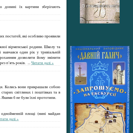
о донині їх картини зберігають
мих постатей, які особливо проявили
жної вірменської родини. Школу та
і навчався один рік у тривіальній
проханням дозволити йому змінити
рез п’ять років.
...
Читати далі »
иди. Колись вони прикрашали собою
 старих світлинах і поштівках та в
. Якими б не були їхні прототипи.
 однойменній площі (нині майдан
тати далі »