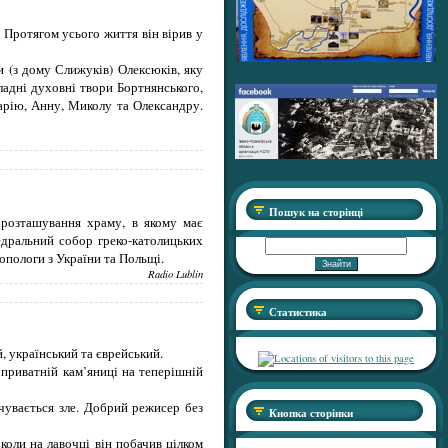
 Протягом усього життя він вірив у
 (з дому Слижуків) Олексюків, яку
ладні духовні твори Бортнянського,
рію, Анну, Миколу та Олександру.
Пошук на сторінці
 розташування храму, в якому має
федральний собор греко-католицьких
ропологи з України та Польщі.
Radio Lublin
Статистика
, український та єврейський.
приватній кам’яниці на теперішній
очувається зле. Добрий режисер без
Кнопка сторінки
коли на лавочці він побачив цілком