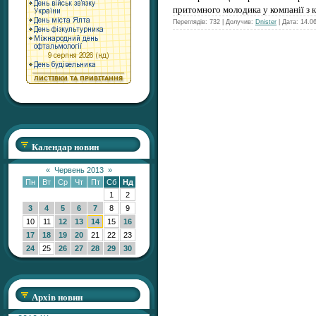
притомного молодика у компанії з 
Переглядів: 732 | Долучив:
Dnister
| Дата:
14.0
Календар новин
«
Червень 2013
»
Пн
Вт
Ср
Чт
Пт
Сб
Нд
1
2
3
4
5
6
7
8
9
10
11
12
13
14
15
16
17
18
19
20
21
22
23
24
25
26
27
28
29
30
Архів новин