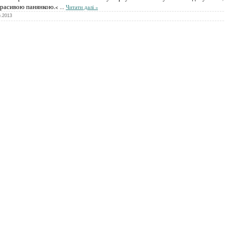
красивою панянкою.
<
...
Читати далі »
6.2013