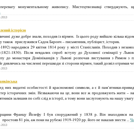
перевагу монументальному живопису. Мистецтвознавці стверджують, щ
»
6.2013
лений історією
ичині дуже добре знали, походив із вірмен. Із цього роду вийшло кілька відо
оду також прислужився Садок Баронч – письменник, публіцист, історик.
1892) народився 29 квітня 1814 року у місті Станіславів. Походив з незамо
 (1821-1830). Після невдалих спроб вступу до Духовної семінарії у Львов
тупу до монастиря Домініканців у Львові розпочав листування з Римом з 
е дивлячись на численні перешкоди зі сторони вірмен, такий дозвіл отримав че
6.2013
анківська
ед них видатні особистості й красномовні символи, а є й пам’ятники-прив
ітер історичних змін. Незважаючи на це, вони все ж продовжують жити – на
ятників залишив по собі слід в історії, а тому вони заслуговують на нашу увагу
орщини Францу Йозефу І був споруджений у 1838 р. Він знаходився на
простояв 81 рік, аж поки на рубежі 1919-1920 рр. його не наказав знести
...
Чи
6.2013