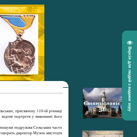
Версія для людей з вадами зору
ьських, присвячену 110-ій річниці
а відомі портрети у виконанні його
чі пошуки подружжя Сельських часто
- говорить директор Музею мистецтв