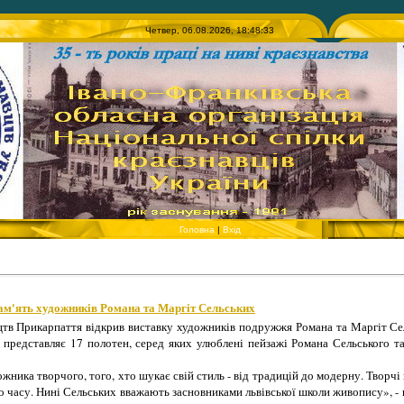
Четвер, 06.08.2026, 18:48:33
Головна
|
Вхід
ам'ять художників Романа та Маргіт Сельських
цтв Прикарпаття відкрив виставку художників подружжя Романа та Маргіт Сел
 представляє 17 полотен, серед яких улюблені пейзажі Романа Сельського т
дожника творчого, того, хто шукає свій стиль - від традицій до модерну. Твор
го часу. Нині Сельських вважають засновниками львівської школи живопису», 