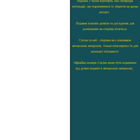
сторінок з часом втрачають свої попередні
публікації, ми старатимемося їх зберегти на цьому
ресурсі.
Подання власних дописів та досліджень для
розміщення на сторінці вітається.
Спілка та веб - сторінка не є власником
авторських матеріалів, тільки популяризує їх для
загальної обізнаності.
Офіційна позиція Спілки може бути відмінною
від думки поданої в авторських матеріалах.