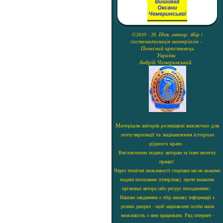
©2010 - 26. Ідея, автор, збір і
систематизація матеріалів -
Почесний краєзнавець
України
Андрій Чемеринський.
Матеріали авторів розміщені виключно для
популяризації та зацікавлення історією
рідного краю.
Висловлюємо подяку авторам за їхню нелегку
працю!
Через технічні можливості сторінки ми не можемо
подати посилання (гіперлінк), проте вкажемо
прізвище автора (або ресурс походження).
Нашим завданням є збір масиву інформації з
різних джерел - щоб зацікавлені особи мали
можливість з нею працювати. Ряд інтернет -