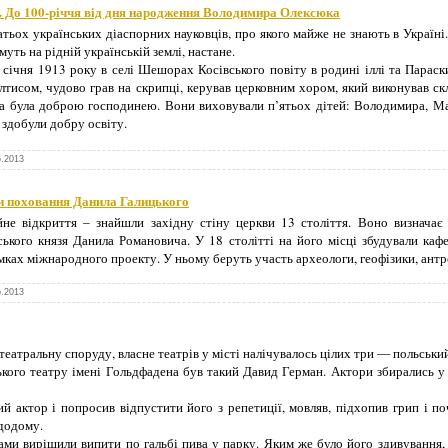
. До 100-річчя від дня народження Володимира Олексюка
ьох українських діаспорних науковців, про якого майже не знають в Україні.
муть на рідній українській землі, настане.
ічня 1913 року в селі Шешорах Косівського повіту в родині іллі та Параски
солтисом, чудово грав на скрипці, керував церковним хором, який виконував ск
а була доброю господинею. Вони виховували п’ятьох дітей: Володимира, Ма
 здобули добру освіту.
6.2013
 поховання Данила Галицького
йне відкриття – знайшли західну стіну церкви 13 століття. Воно визначає
ського князя Данила Романовича. У 18 столітті на його місці збудували ка
амках міжнародного проекту. У ньому беруть участь археологи, геофізики, ант
6.2013
еатральну споруду, власне театрів у місті налічувалось цілих три — польський
кого театру імені Гольдфадена був такий Давид Герман. Актори збирались у 
 актор і попросив відпустити його з репетиції, мовляв, підхопив грип і п
 додому.
ами вирішили випити по гальбі пива у парку. Яким же було його здивування, 