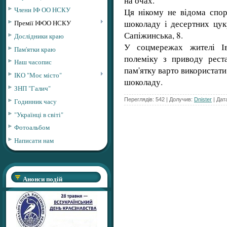
на очах.
Члени ІФ ОО НСКУ
Ця нікому не відома спо
шоколаду і десертних цук
Премії ІФОО НСКУ
Сапіжинська, 8.
Дослідники краю
У соцмережах жителі Ів
Пам'ятки краю
полеміку з приводу реста
Наш часопис
пам'ятку варто використати
ІКО "Моє місто"
шоколаду.
ЗНП "Галич"
Переглядів: 542 | Долучив:
Dnister
| Дат
Годинник часу
"Українці в світі"
Фотоальбом
Написати нам
Анонси подій