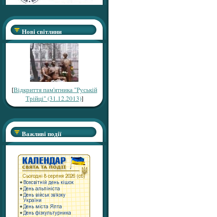
Нові світлини
[
Відкриття пам'ятника "Руській
Трійці" (31.12.2013)
]
Важливі події