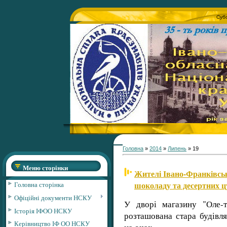
Субо
Головна
»
2014
»
Липень
»
19
Меню сторінки
Жителі Івано-Франківсь
шоколаду та десертних ц
Головна сторінка
Офіційні документи НСКУ
У дворі магазину "Оле-т
Історія ІФОО НСКУ
розташована стара будівля
Керівництво ІФ ОО НСКУ