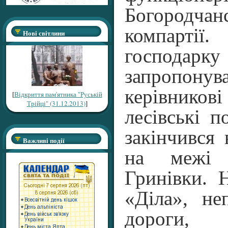
Богородча
компарті
Нові світлини
господарк
запропону
керівникові
[
Відкриття пам'ятника "Руській
Трійці" (31.12.2013)
]
лесівські п
закінчився
Важливі події
на межі
Гринівки. 
«Діла», не
дороги,