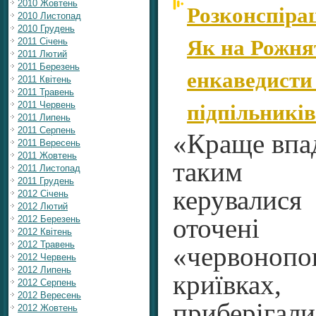
2010 Жовтень
Розконспіра
2010 Листопад
2010 Грудень
Як на Рожня
2011 Січень
2011 Лютий
2011 Березень
енкаведисти
2011 Квітень
2011 Травень
підпільників
2011 Червень
2011 Липень
2011 Серпень
«Краще впад
2011 Вересень
2011 Жовтень
таким 
2011 Листопад
2011 Грудень
керувалися 
2012 Січень
2012 Лютий
2012 Березень
оточені
2012 Квітень
2012 Травень
«червоноп
2012 Червень
2012 Липень
криївках,
2012 Серпень
2012 Вересень
приберігали
2012 Жовтень