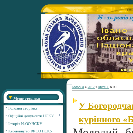
П`ят
Головна
»
2017
»
Квітень
»
09
Меню сторінки
У Богородча
Головна сторінка
курінного «
Офіційні документи НСКУ
Історія ІФОО НСКУ
Молодий б
Керівництво ІФ ОО НСКУ