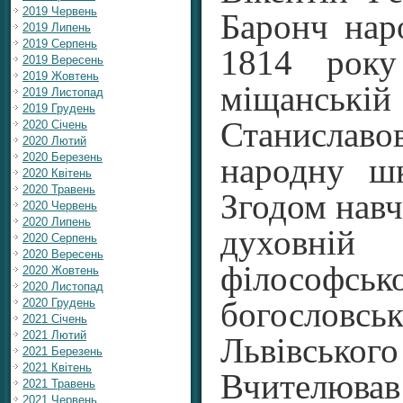
2019 Червень
Баронч нар
2019 Липень
2019 Серпень
1814 року
2019 Вересень
2019 Жовтень
міщансь
2019 Листопад
2019 Грудень
Станиславо
2020 Січень
2020 Лютий
2020 Березень
народну шк
2020 Квітень
2020 Травень
Згодом навч
2020 Червень
2020 Липень
духовній 
2020 Серпень
2020 Вересень
філосо
2020 Жовтень
2020 Листопад
2020 Грудень
богословсь
2021 Січень
2021 Лютий
Львівськог
2021 Березень
2021 Квітень
Вчителюв
2021 Травень
2021 Червень