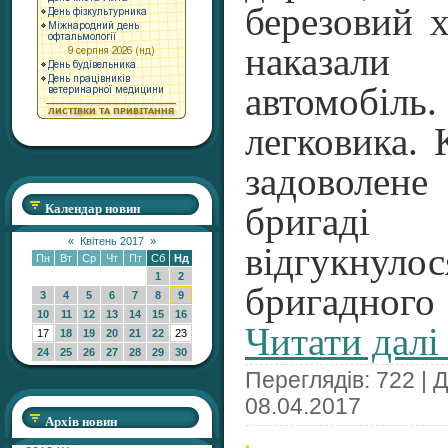
березовий х
наказал
автомобіл
легковика. 
задоволене
Календар новин
бригаді
«
Квітень 2017
»
відгукнул
Пн
Вт
Ср
Чт
Пт
Сб
Нд
1
2
бригадног
3
4
5
6
7
8
9
10
11
12
13
14
15
16
Читати далі
17
18
19
20
21
22
23
24
25
26
27
28
29
30
Переглядів: 722 | 
08.04.2017
Архів новин