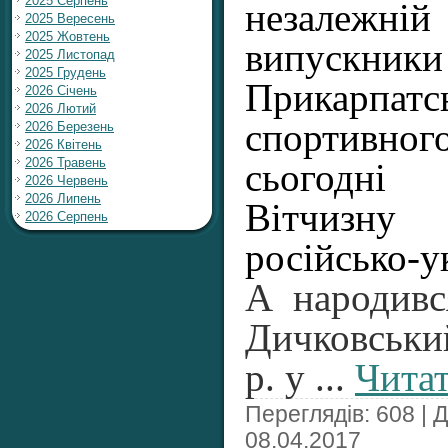
2025 Серпень
незалежн
2025 Вересень
2025 Жовтень
випускник
2025 Листопад
2025 Грудень
Прикарпатс
2026 Січень
2026 Лютий
спортивного
2026 Березень
2026 Квітень
2026 Травень
сьогодн
2026 Червень
2026 Липень
Вітчизн
2026 Серпень
російсько-у
А народивс
Дичковськи
р. у
...
Читат
Переглядів: 608 | 
08.04.2017