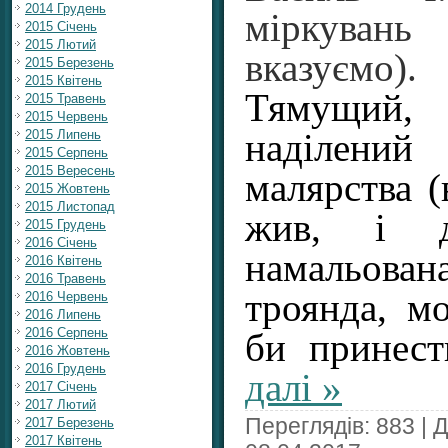
2014 Грудень
міркуван
2015 Січень
2015 Лютий
вказуємо).
2015 Березень
2015 Квітень
Тямущий
2015 Травень
2015 Червень
2015 Липень
наділен
2015 Серпень
2015 Вересень
малярства (
2015 Жовтень
2015 Листопад
жив, і до
2015 Грудень
2016 Січень
намальована
2016 Квітень
2016 Травень
троянда, мо
2016 Червень
2016 Липень
2016 Серпень
би принес
2016 Жовтень
2016 Грудень
далі »
2017 Січень
2017 Лютий
Переглядів: 883 | 
2017 Березень
2017 Квітень