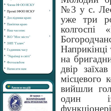
Члени ІФ ОО НСКУ
№3 у с. Ле
Премії ІФОО НСКУ
уже три р
Дослідники краю
Пам'ятки краю
колгоспі 
Наш часопис
Богородча
ІКО "Моє місто"
ЗНП "Галич"
Наприкінці 
Годинник часу
"Українці в світі"
на бригадн
Фотоальбом
двір заїхав
Написати нам
місцевого к
вийшли гол
Анонси подій
один із
функціонер