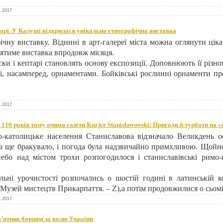
4.2017
тарі. У Калуші відкрилася унікальна етнографічна виставка
чну виставку. Віднині в арт-галереї міста можна оглянути ці
ятиме виставка впродовж місяця.
ки і кептарі становлять основу експозиції. Доповнюють її різн
ві, насамперед, орнаментами. Бойківські рослинні орнаменти пр
4.2017
 110 років тому очима газети Kurjer Stanisławowski: Пригоди й турботи на
-католицьке населення Станиславова відзначало Великдень о
а ще бракувало, і погода була надзвичайно примхливою. Щойно
ебо над містом трохи розпогодилося і станиславівські римо
ьні урочистості розпочались о шостій годині в латинській кол
р Музей мистецтв Прикарпаття. – Z),а потім продовжилися о сьом
4.2017
’ятник борцям за волю України