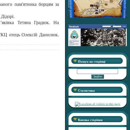
ваного пам'ятника борцям за
Дідорі.
м’яківка Тетяна Градюк. На
ГКЦ отець Олексій Данилюк.
Пошук на сторінці
Статистика
Кнопка сторінки