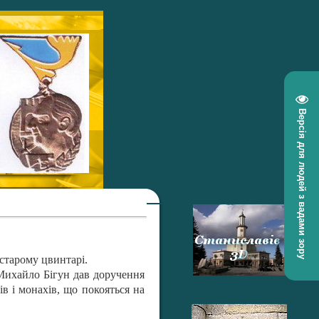
Версія для людей з вадами зору
 старому цвинтарі.
 Михайло Бігун дав доручення
в і монахів, що покояться на