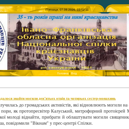
П`ятниця, 07.08.2026, 03:02:11
Головна
|
Вхід
далося знайти могили дев’ятьох отців та чотирьох сестер-монахинь
лучилась до громадських активістів, які відновлюють могили на
ї пори, як протопресвітер Калуський, митрофорний протоієрей
ої молоді віднайти, прибрати й облаштувати могили священикі
ша, повідомили "Вікнам" у прес-центрі Спілки.