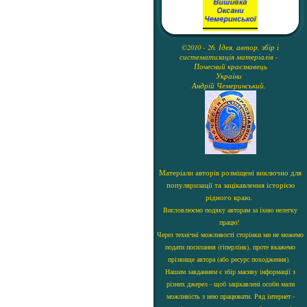
©2010 - 26. Ідея, автор, збір і
систематизація матеріалів -
Почесний краєзнавець
України
Андрій Чемеринський.
Матеріали авторів розміщені виключно для
популяризації та зацікавлення історією
рідного краю.
Висловлюємо подяку авторам за їхню нелегку
працю!
Через технічні можливості сторінки ми не можемо
подати посилання (гіперлінк), проте вкажемо
прізвище автора (або ресурс походження).
Нашим завданням є збір масиву інформації з
різних джерел - щоб зацікавлені особи мали
можливість з нею працювати. Ряд інтернет -