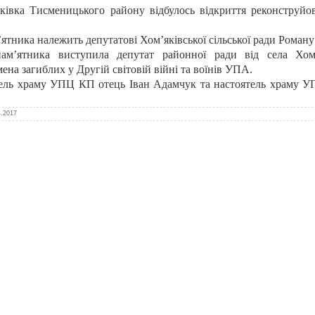
яківка Тисменицького району відбулось відкриття реконструйо
тника належить депутатові Хом’яківської сільської ради Роману 
 пам’ятника виступила депутат районної ради від села Хо
мена загиблих у Другій світовій війні та воїнів УПА.
тель храму УПЦ КП отець Іван Адамчук та настоятель храму У
4.2017