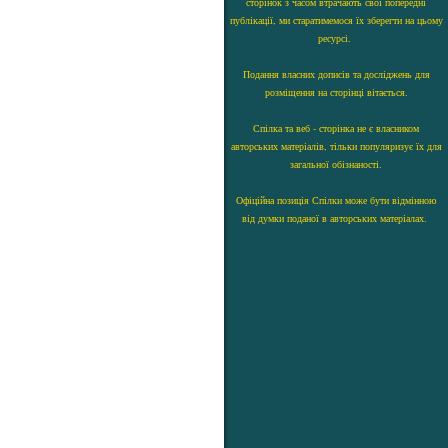
сторінок з часом втрачають свої попередні
публікації, ми старатимемося їх зберегти на цьому
ресурсі.
Подання власних дописів та досліджень для
розміщення на сторінці вітається.
Спілка та веб - сторінка не є власником
авторських матеріалів, тільки популяризує їх для
загальної обізнаності.
Офіційна позиція Спілки може бути відмінною
від думки поданої в авторських матеріалах.