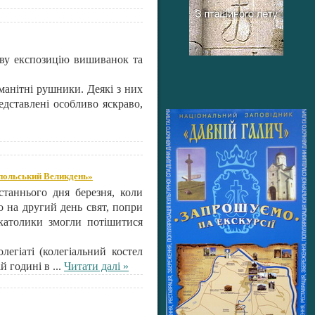
каву експозицію вишиванок та
оманітні рушники. Деякі з них
едставлені особливо яскраво,
 «польський Великдень»
станнього дня березня, коли
 на другий день свят, попри
-католики змогли потішитися
егіаті (колегіальний костел
ій годині в
...
Читати далі »