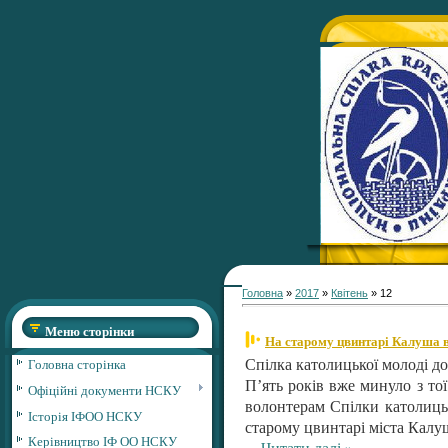
Головна
»
2017
»
Квітень
»
12
Меню сторінки
На старому цвинтарі Калуша в
Головна сторінка
Спілка католицької молоді до
П’ять років вже минуло з то
Офіційні документи НСКУ
волонтерам Спілки католицьк
Історія ІФОО НСКУ
старому цвинтарі міста Калу
Керівництво ІФ ОО НСКУ
...
Читати далі »