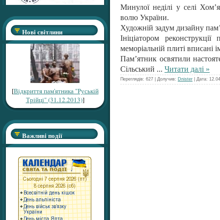
Минулої неділі у селі Хом’
волю України.
Художній задум дизайну пам’я
Нові світлини
Ініціатором реконструкції
меморіальній плиті вписані і
Пам’ятник освятили настоя
Сільський
...
Читати далі »
Переглядів: 627 | Долучив:
Dnister
| Дата:
12.0
[
Відкриття пам'ятника "Руській
Трійці" (31.12.2013)
]
Важливі події