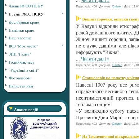
Члени ІФ ОО НСКУ
Переглядів: 456 | Долучив:
Dnister
| Дата:
12.0
Премії ІФОО НСКУ
Вишиті сорочки, запаски і кеп
Дослідники краю
У Калуші відкрили етнографі
Пам'ятки краю
речей домашнього вжитку. Ді
Наш часопис
Жіночі вишиті сорочки, запас
ІКО "Моє місто"
не є дуже давніми, але ціка
інформують "Вікна".
ЗНП "Галич"
...
Читати далі »
Годинник часу
Переглядів: 460 | Долучив:
Dnister
| Дата:
12.0
"Українці в світі"
Станиславів на початку квітня
Фотоальбом
Навесні 1907 року все римо
Написати нам
справжнього весняного тепл
неоптимістичний прогноз, н
теплом і сонцем.
Анонси подій
«У великодню суботу пасхал
Пресвятої Діви Марії – тепе
Переглядів: 492 | Долучив:
Dnister
| Дата:
12.0
На Тисмениччині відкрили пам