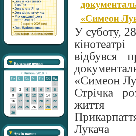
документал
«Симеон Лу
У суботу, 28
кінотеа
відбувся п
Календар новин
документа
«
Квітень 2018
»
«Симеон Лу
Пн
Вт
Ср
Чт
Пт
Сб
Нд
1
Стрічка ро
2
3
4
5
6
7
8
9
10
11
12
13
14
15
життя 
16
17
18
19
20
21
22
23
24
25
26
27
28
29
Прикарп
30
Лукача 
Архів новин