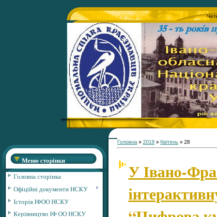
Четв
Головна
»
2018
»
Квітень
»
28
Меню сторінки
У Івано-Фра
Головна сторінка
інтерактивн
Офіційні документи НСКУ
Історія ІФОО НСКУ
“Цифрова ку
Керівництво ІФ ОО НСКУ