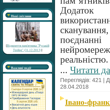
пам’ятників
Додаток
Нові світлини
викори
скануванн
поєднанні
[
Відкриття пам'ятника "Руській
нейромере
Трійці" (31.12.2013)
]
реальністю.
...
Читати да
Важливі події
Переглядів: 421 | 
28.04.2018
Івано-франк