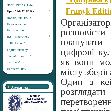
Члени ІФ ОО НСКУ
Franyk Editi
Премії ІФОО НСКУ
Дослідники краю
Організа
Пам'ятки краю
розповіс
Наш часопис
ІКО "Моє місто"
планувати
ЗНП "Галич"
цифрові кул
Годинник часу
"Українці в світі"
як вони мо
Фотоальбом
Написати нам
місту зберіг
Один з ке
Анонси подій
розглядат
перетвор