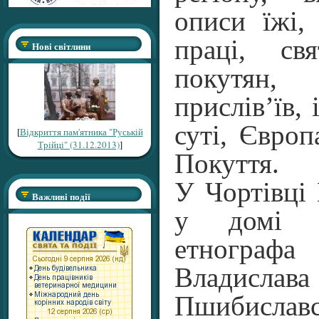
описи їжі,
праці, св
Нові світлини
покутян, 
прислів’їв, 
суті, Європ
[
Відкриття пам'ятника "Руській
Трійці" (31.12.2013)
]
Покуття.
У Чортівці
Важливі події
у домі в
етнографа
Владислава
Пшибиславс