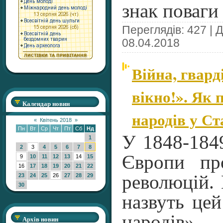
знак поваги
Переглядів: 427 | 
08.04.2018
Війна, гвард
вікно!». Як
Календар новин
народів у Ст
«
Квітень 2018
»
Пн
Вт
Ср
Чт
Пт
Сб
Нд
У 1848-184
1
2
3
4
5
6
7
8
Європи пр
9
10
11
12
13
14
15
16
17
18
19
20
21
22
революцій. 
23
24
25
26
27
28
29
30
назвуть це
народів».
Архів новин