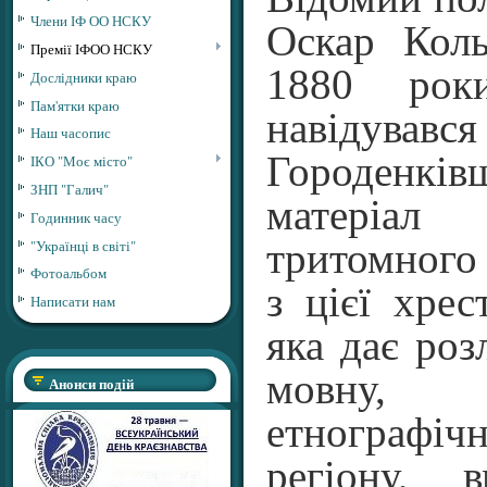
Члени ІФ ОО НСКУ
Оскар Кол
Премії ІФОО НСКУ
1880 роки
Дослідники краю
Пам'ятки краю
навідувавс
Наш часопис
Городенкі
ІКО "Моє місто"
ЗНП "Галич"
матеріа
Годинник часу
"Українці в світі"
тритомного
Фотоальбом
з цієї хрес
Написати нам
яка дає роз
мовну,
Анонси подій
етнограф
регіону, 