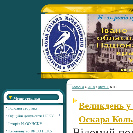
Нед
Головна
»
2018
»
Квітень
»
08
Меню сторінки
Великдень у
Головна сторінка
Оскара Коль
Офіційні документи НСКУ
Історія ІФОО НСКУ
Відомий по
Керівництво ІФ ОО НСКУ