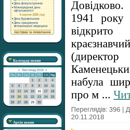
Довідково
1941 року 
відкрит
краєзнавчи
(дирек
Календар новин
Каменецьк
«
Листопад 2018
»
Пн
Вт
Ср
Чт
Пт
Сб
Нд
набула шир
1
2
3
4
5
6
7
8
9
10
11
про м
...
Чит
12
13
14
15
16
17
18
19
20
21
22
23
24
25
26
27
28
29
30
Переглядів: 396 | 
20.11.2018
Архів новин