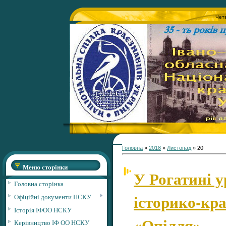
Четв
Головна
»
2018
»
Листопад
»
20
Меню сторінки
У Рогатині 
Головна сторінка
історико-кр
Офіційні документи НСКУ
Історія ІФОО НСКУ
«Опілля»
Керівництво ІФ ОО НСКУ