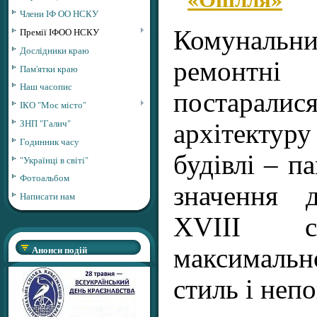
Члени ІФ ОО НСКУ
Премії ІФОО НСКУ
Комунальн
Дослідники краю
ремонт
Пам'ятки краю
Наш часопис
постарали
ІКО "Моє місто"
ЗНП "Галич"
архітекту
Годинник часу
будівлі – п
"Українці в світі"
Фотоальбом
значення 
Написати нам
ХVІІІ с
Анонси подій
максималь
стиль і непо