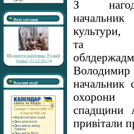
З нагод
начальни
Нові світлини
культури, 
та р
облдержадмі
[
Відкриття пам'ятника "Руській
Трійці" (31.12.2013)
]
Володими
начальник 
Важливі події
охорони
спадщини 
привітали п