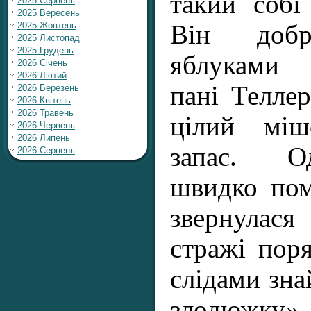
такий собі
2025 Серпень
2025 Вересень
2025 Жовтень
Він добр
2025 Листопад
2025 Грудень
яблуками 
2026 Січень
2026 Лютий
пані Телле
2026 Березень
2026 Квітень
2026 Травень
цілий міш
2026 Червень
2026 Липень
запас. О
2026 Серпень
швидко пом
звернулас
стражі пор
слідами зн
злодюжку