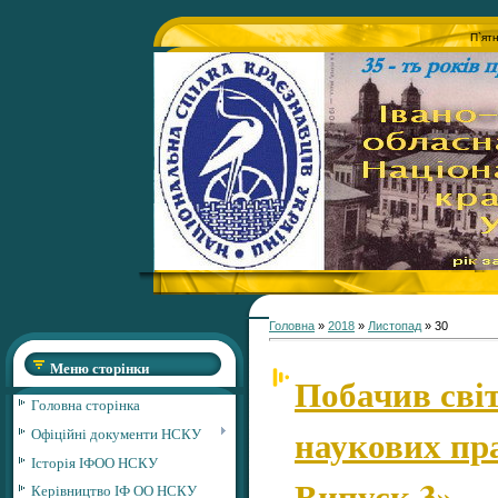
П`ят
Головна
»
2018
»
Листопад
»
30
Меню сторінки
Побачив світ
Головна сторінка
наукових пра
Офіційні документи НСКУ
Історія ІФОО НСКУ
Випуск 3»
Керівництво ІФ ОО НСКУ