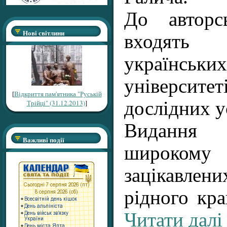
До авторс
Нові світлини
входять
українськ
університе
[
Відкриття пам'ятника "Руській
дослідних у
Трійці" (31.12.2013)
]
Видання
Важливі події
широкому 
зацікавл
рідного кр
Читати далі