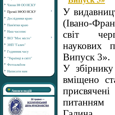
Члени ІФ ОО НСКУ
У видавниц
Премії ІФОО НСКУ
Дослідники краю
(Івано-Фра
Пам'ятки краю
світ чер
Наш часопис
ІКО "Моє місто"
наукових 
ЗНП "Галич"
Годинник часу
Випуск 3».
"Українці в світі"
Фотоальбом
У збірнику
Написати нам
вміщено ста
присвячен
Анонси подій
питанням 
Галича.