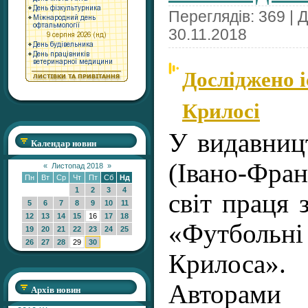
Переглядів: 369 | 
30.11.2018
Досліджено і
Крилосі
У видавниц
Календар новин
(Івано-Фран
«
Листопад 2018
»
Пн
Вт
Ср
Чт
Пт
Сб
Нд
1
2
3
4
світ праця з
5
6
7
8
9
10
11
12
13
14
15
16
17
18
«Футбол
19
20
21
22
23
24
25
26
27
28
29
30
Крилоса».
Авторами
Архів новин