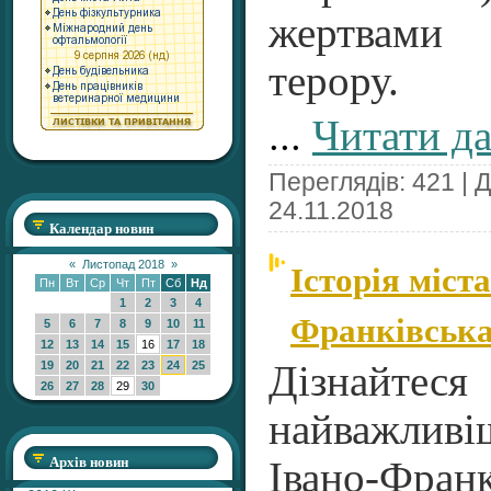
жертвами 
терору.
...
Читати да
Переглядів: 421 | 
24.11.2018
Календар новин
Історія міст
«
Листопад 2018
»
Пн
Вт
Ср
Чт
Пт
Сб
Нд
1
2
3
4
Франківська 
5
6
7
8
9
10
11
12
13
14
15
16
17
18
19
20
21
22
23
24
25
Дізна
26
27
28
29
30
найважливіш
Архів новин
Івано-Франк