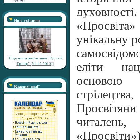
духовності.
Нові світлини
«Просвіт
унікальну р
самосвідом
[
Відкриття пам'ятника "Руській
еліти на
Трійці" (31.12.2013)
]
осново
Важливі події
стрілецт
Просвіт
читален
«Просвіти»