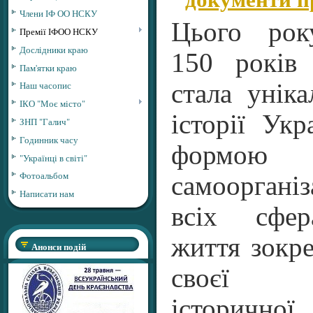
Члени ІФ ОО НСКУ
Цього рок
Премії ІФОО НСКУ
Дослідники краю
150 років 
Пам'ятки краю
стала унік
Наш часопис
ІКО "Моє місто"
історії Укр
ЗНП "Галич"
Годинник часу
формою о
"Українці в світі"
Фотоальбом
самоорганіз
Написати нам
всіх сфер
життя зокре
Анонси подій
своєї і
історичної