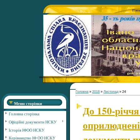
П`ят
Головна
»
2018
»
Листопад
»
24
Меню сторінки
До 150-річчя
Головна сторінка
оприлюднені
Офіційні документи НСКУ
Історія ІФОО НСКУ
документи п
Керівництво ІФ ОО НСКУ