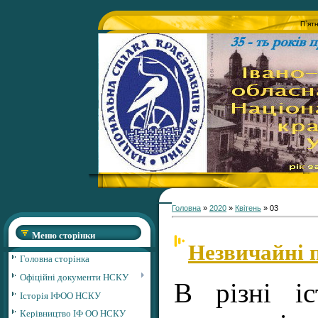
П`ят
Головна
»
2020
»
Квітень
»
03
Меню сторінки
Незвичайні 
Головна сторінка
Офіційні документи НСКУ
В різні іс
Історія ІФОО НСКУ
Керівництво ІФ ОО НСКУ