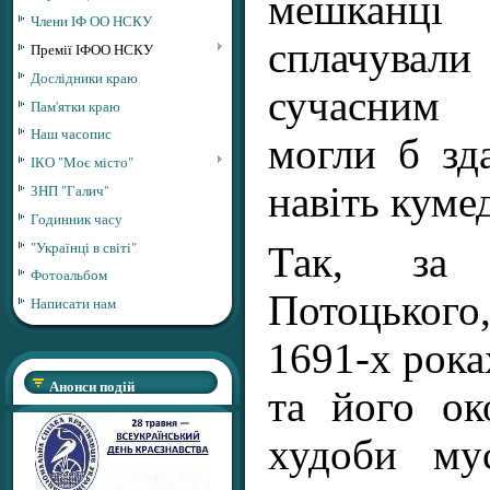
мешканці
Члени ІФ ОО НСКУ
сплачувал
Премії ІФОО НСКУ
Дослідники краю
сучасним 
Пам'ятки краю
Наш часопис
могли б зд
ІКО "Моє місто"
навіть куме
ЗНП "Галич"
Годинник часу
"Українці в світі"
Так, за 
Фотоальбом
Потоцького
Написати нам
1691-х рока
Анонси подій
та його ок
худоби му