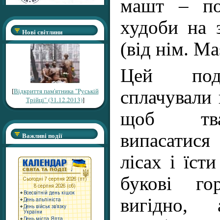
машт – по
худоби на 
Нові світлини
(від нім. Ma
Цей под
[
Відкриття пам'ятника "Руській
сплачували 
Трійці" (31.12.2013)
]
щоб тва
випасатис
Важливі події
лісах і їст
букові го
вигідно, 