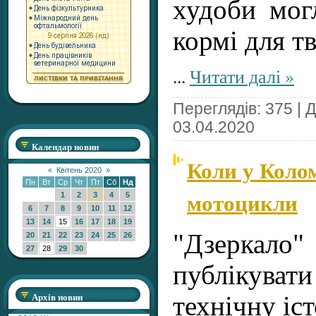
худоби мог
кормі для т
...
Читати далі »
Переглядів: 375 | 
03.04.2020
Календар новин
Коли у Коло
«
Квітень 2020
»
Пн
Вт
Ср
Чт
Пт
Сб
Нд
мотоцикли
1
2
3
4
5
6
7
8
9
10
11
12
13
14
15
16
17
18
19
"Дзеркал
20
21
22
23
24
25
26
27
28
29
30
публікува
Архів новин
технічну іс