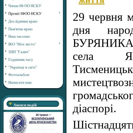
Члени ІФ ОО НСКУ
Премії ІФОО НСКУ
29 червня м
Дослідники краю
дня наро
Пам'ятки краю
Наш часопис
БУРЯНИКА
ІКО "Моє місто"
ЗНП "Галич"
села Ям
Годинник часу
Тисмениць
"Українці в світі"
Фотоальбом
мистецтвоз
Написати нам
громадсь
Анонси подій
діаспорі.
Шістнадця