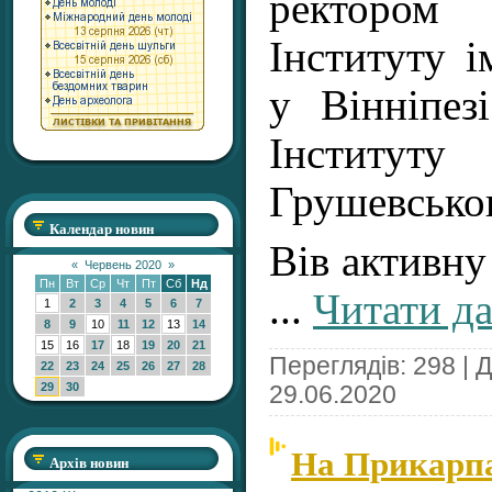
ректором
Інституту 
у Вінніпез
Інститут
Грушевськог
Календар новин
Вів активну
«
Червень 2020
»
Пн
Вт
Ср
Чт
Пт
Сб
Нд
...
Читати да
1
2
3
4
5
6
7
8
9
10
11
12
13
14
15
16
17
18
19
20
21
Переглядів: 298 | 
22
23
24
25
26
27
28
29
30
29.06.2020
На Прикарпа
Архів новин