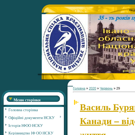
Нед
Головна
»
2020
»
Червень
»
29
Меню сторінки
Василь Буря
Головна сторінка
Канади – від
Офіційні документи НСКУ
Історія ІФОО НСКУ
життя
Керівництво ІФ ОО НСКУ