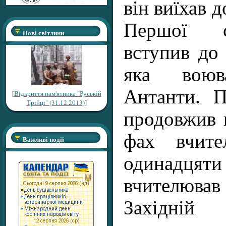
він виїхав д
Першої с
Нові світлини
вступив до 
яка вою
Антанти. П
[
Відкриття пам'ятника "Руській
Трійці" (31.12.2013)
]
продовжив 
фах вчите
Важливі події
одинад
вчителював
Західній