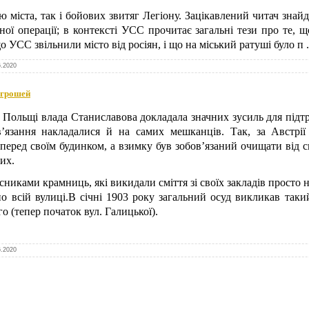
ію міста, так і бойових звитяг Легіону. Зацікавлений читач зна
еної операції; в контексті УСС прочитає загальні тези про те,
що УСС звільнили місто від росіян, і що на міський ратуші було п
6.2020
 грошей
і за Польщі влада Станиславова докладала значних зусиль для під
в’язання накладалися й на самих мешканців. Так, за Австрії
 перед своїм будинком, а взимку був зобов’язаний очищати від с
их.
сниками крамниць, які викидали сміття зі своїх закладів просто н
по всій вулиці.В січні 1903 року загальний осуд викликав так
о (тепер початок вул. Галицької).
6.2020