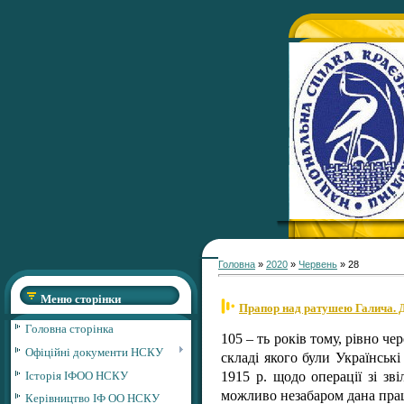
Головна
»
2020
»
Червень
»
28
Меню сторінки
Прапор над ратушею Галича. До 
Головна сторінка
105 – ть років тому, рівно че
Офіційні документи НСКУ
складі якого були Українські
Історія ІФОО НСКУ
1915 р. щодо операції зі зв
можливо незабаром дана прац
Керівництво ІФ ОО НСКУ