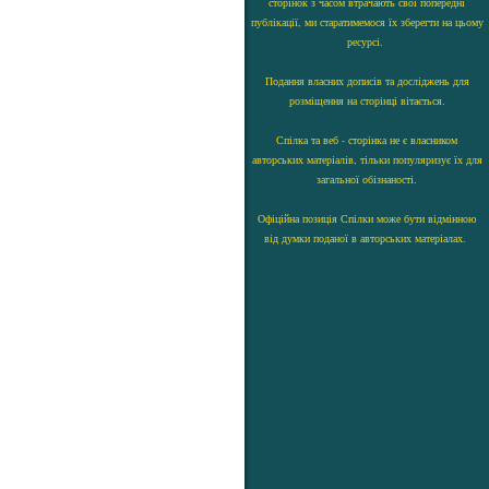
сторінок з часом втрачають свої попередні
публікації, ми старатимемося їх зберегти на цьому
ресурсі.
Подання власних дописів та досліджень для
розміщення на сторінці вітається.
Спілка та веб - сторінка не є власником
авторських матеріалів, тільки популяризує їх для
загальної обізнаності.
Офіційна позиція Спілки може бути відмінною
від думки поданої в авторських матеріалах.