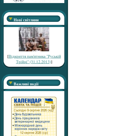
Нові світлини
[
Відкриття пам'ятника "Руській
Трійці" (31.12.2013)
]
Важливі події