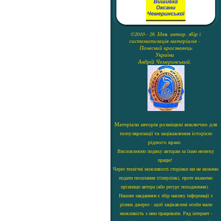
©2010 - 26. Ідея, автор, збір і
систематизація матеріалів -
Почесний краєзнавець
України
Андрій Чемеринський.
Матеріали авторів розміщені виключно для
популяризації та зацікавлення історією
рідного краю.
Висловлюємо подяку авторам за їхню нелегку
працю!
Через технічні можливості сторінки ми не можемо
подати посилання (гіперлінк), проте вкажемо
прізвище автора (або ресурс походження).
Нашим завданням є збір масиву інформації з
різних джерел - щоб зацікавлені особи мали
можливість з нею працювати. Ряд інтернет -