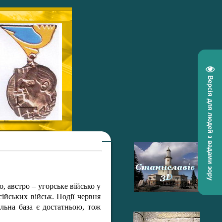
Версія для людей з вадами зору
о, австро – угорське військо у
сійських військ. Події червня
ельна база є достатньою, тож