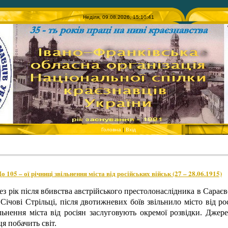
Неділя, 09.08.2026, 15:10:41
Головна
|
Вхід
105 – ої річниці звільнення міста від російських військ (27 – 28.06.1915)
рез рік після вбивства австрійського престолонаслідника в Сараєв
 Січові Стрільці, після двотижневих боїв звільнило місто від ро
ільнення міста від росіян заслуговують окремої розвідки. Джер
я побачить світ.