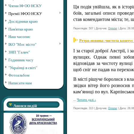
Члени ІФ ОО НСКУ
Ця подія увійшла, як в істор
боїв, загальні описи провед
Премії ІФОО НСКУ
став комендантом міста; те, 
Дослідники краю
Пам'ятки краю
Переглядів: 507 | Долучив:
Dnister
| Дата:
28.0
Наш часопис
Ретро-новина: чистота коштує
ІКО "Моє місто"
І за старої доброї Австрії, 
ЗНП "Галич"
вулицях. Однак певні зобо
Годинник часу
відповідав за чистоту вулиці
"Українці в світі"
щоб сніг не падав на перехож
Фотоальбом
В місті рішуче боролися з вла
Написати нам
звідки вітер його розносив 
кам’яниці по вул. Карпінськог
...
Читати далі »
Анонси подій
Переглядів: 313 | Долучив:
Dnister
| Дата:
28.0