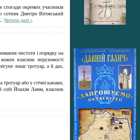
йде спогади окремих учасників
 що сотник Дмитро Вітовський
...
Читати далі »
тримання чистоти і порядку на
 кожен власник нерухомості
нігуне лише тротуар, а й дах,
а тротуар або у стічні канави,
ий собі Йоахім Ламм, власник