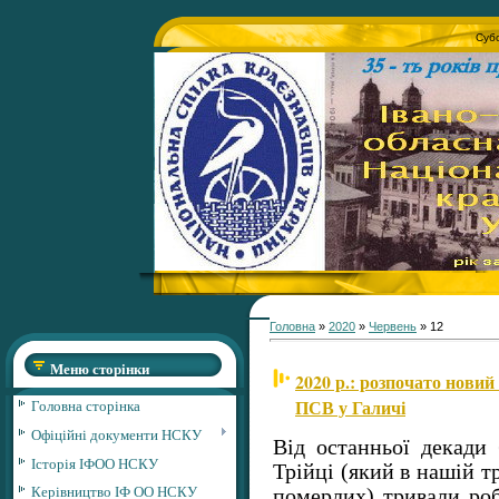
Субо
Головна
»
2020
»
Червень
»
12
Меню сторінки
2020 р.: розпочато новий
ПСВ у Галичі
Головна сторінка
Офіційні документи НСКУ
Від останньої декади
Історія ІФОО НСКУ
Трійці (який в нашій 
Керівництво ІФ ОО НСКУ
померлих) тривали роб