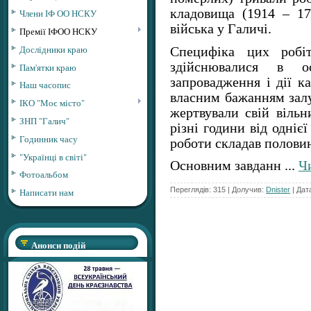
кладовища (1914 – 17 
Члени ІФ ОО НСКУ
війська у Галичі.
Премії ІФОО НСКУ
Дослідники краю
Специфіка цих робі
здійснювалися в 
Пам'ятки краю
запровадження і дії к
Наш часопис
власним бажанням залу
ІКО "Моє місто"
жертвували свій віль
ЗНП "Галич"
різні години від одніє
Годинник часу
роботи складав полови
"Українці в світі"
Основним завданн
...
Чи
Фотоальбом
Переглядів: 315 | Долучив:
Dnister
| Дат
Написати нам
Анонси подій