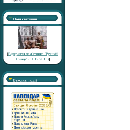
Нові світлини
[
Відкриття пам'ятника "Руській
Трійці" (31.12.2013)
]
Важливі події