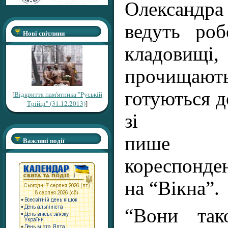
Олександр
ведуть ро
Нові світлини
кладови
прочищаю
готуються до
[
Відкриття пам'ятника "Руській
Трійці" (31.12.2013)
]
зі Сл
пише “
Важливі події
кореспонде
на “Вікна”.
“Вони так