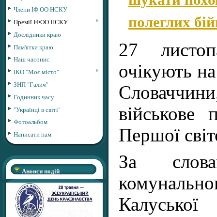
Члени ІФ ОО НСКУ
полеглих бій
Премії ІФОО НСКУ
Дослідники краю
27 листо
Пам'ятки краю
Наш часопис
очікують на 
ІКО "Моє місто"
ЗНП "Галич"
Словаччин
Годинник часу
військове 
"Українці в світі"
Фотоальбом
Першої світ
Написати нам
За слова
Анонси подій
комунально
Калуської