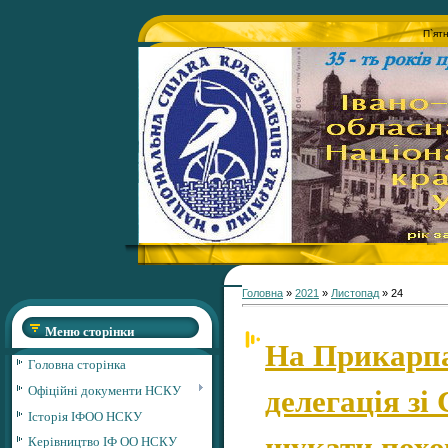
П`ят
Головна
»
2021
»
Листопад
»
24
Меню сторінки
На Прикарпа
Головна сторінка
делегація зі
Офіційні документи НСКУ
Історія ІФОО НСКУ
шукати похо
Керівництво ІФ ОО НСКУ