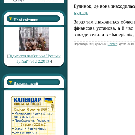
Будинок, де вона знаходилас
кур’єр.
Нові світлини
Зараз там знаходиться облас
фінансова установа, а й час
завжди селили в «Імперіалі»
Переглядів: 69 | Долучив:
Dnister
| Дата:
30.10
[
Відкриття пам'ятника "Руській
Трійці" (31.12.2013)
]
Важливі події