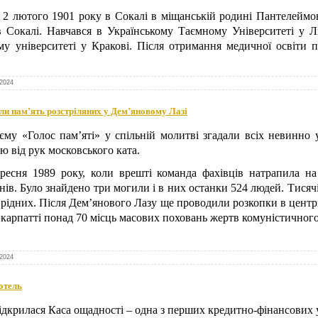
2 лютого 1901 року в Сокалі в міщанській родині Пантелеймон
в Сокалі. Навчався в Українському Таємному Університеті у Л
у університеті у Кракові. Після отримання медичної освіти
.2024
и пам’ять розстріляних у Дем’яновому Лазі
ієму «Голос пам’яті» у спільній молитві згадали всіх невинно 
 від рук московського ката.
ресня 1989 року, коли врешті команда фахівців натрапила на
ів. Було знайдено три могили і в них останки 524 людей. Тисячі
рідних. Після Дем’янового Лазу ще проводили розкопки в центрі 
арпатті понад 70 місць масових поховань жертв комуністичног
.2024
отель
ідкрилася Каса ощадності – одна з перших кредитно-фінансових у