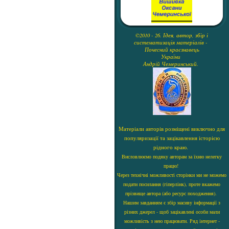
©2010 - 26. Ідея, автор, збір і
систематизація матеріалів -
Почесний краєзнавець
України
Андрій Чемеринський.
Матеріали авторів розміщені виключно для
популяризації та зацікавлення історією
рідного краю.
Висловлюємо подяку авторам за їхню нелегку
працю!
Через технічні можливості сторінки ми не можемо
подати посилання (гіперлінк), проте вкажемо
прізвище автора (або ресурс походження).
Нашим завданням є збір масиву інформації з
різних джерел - щоб зацікавлені особи мали
можливість з нею працювати. Ряд інтернет -