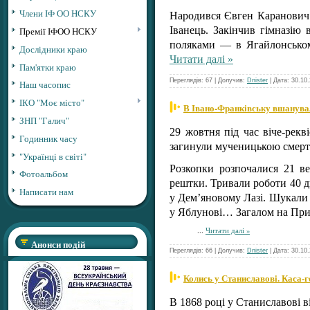
Члени ІФ ОО НСКУ
Народився Євген Каранович 
Іванець. Закінчив гімназію 
Премії ІФОО НСКУ
поляками — в Ягайлонськом
Дослідники краю
Читати далі »
Пам'ятки краю
Переглядів: 67 | Долучив:
Dnister
| Дата:
30.10
Наш часопис
ІКО "Моє місто"
В Івано-Франківську вшанувал
ЗНП "Галич"
29 жовтня під час віче-рекв
Годинник часу
загинули мученицькою смертю
"Українці в світі"
Розкопки розпочалися 21 ве
Фотоальбом
рештки. Тривали роботи 40 дн
Написати нам
у Дем’яновому Лазі. Шукали 
у Яблунові… Загалом на Прик
...
Читати далі »
Анонси подій
Переглядів: 66 | Долучив:
Dnister
| Дата:
30.10
Колись у Станиславові. Каса-г
В 1868 році у Станиславові в