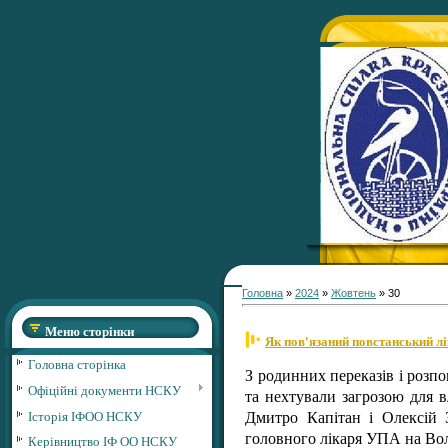
Головна
»
2024
»
Жовтень
»
30
Меню сторінки
Як пов'язаний повстанський л
Головна сторінка
З родинних переказів і розпо
Офіційні документи НСКУ
та нехтували загрозою для 
Історія ІФОО НСКУ
Дмитро Капітан і Олексій 
головного лікаря УПА на Во
Керівництво ІФ ОО НСКУ