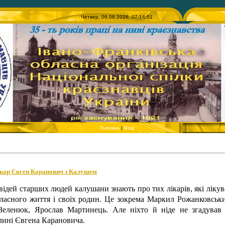
Четвер, 06.08.2026, 07:14:51
Головна
|
Вхід
ікар Євген Каранович з Калушем
відей старших людей калушани знають про тих лікарів, які лікув
власного життя і своїх родин. Це зокрема Маркил Рожанковськ
Зеленюк, Ярослав Мартинець. Але ніхто й ніде не згадував 
лині Євгена Карановича.