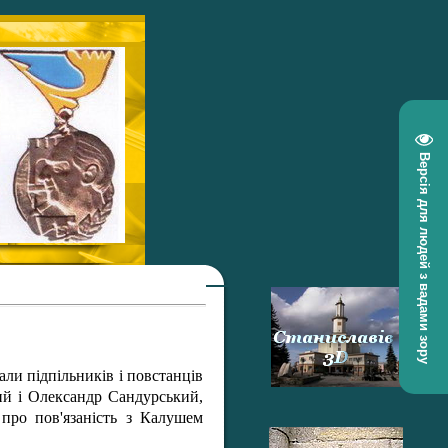
Версія для людей з вадами зору
али підпільників і повстанців
ий і Олександр Сандурський,
про пов'язаність з Калушем