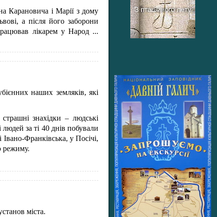
а Карановича і Марії з дому
ьвові, а після його заборони
 працював лікарем у Народ
...
убієнних наших земляків, які
 страшні знахідки – людські
 людей за ті 40 днів побували
Івано-Франківська, у Посічі,
о режиму.
станов міста.