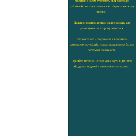
сторінок з часом втрачають свої попередні
публікації, ми старатимемося їх зберегти на цьому
ресурсі.
Подання власних дописів та досліджень для
розміщення на сторінці вітається.
Спілка та веб - сторінка не є власником
авторських матеріалів, тільки популяризує їх для
загальної обізнаності.
Офіційна позиція Спілки може бути відмінною
від думки поданої в авторських матеріалах.