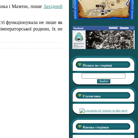
рлика і Мазепи, пише
Західний
сті функціонувала не лише як
імператорської родини, їх не
Пошук на сторінці
Статистика
Кнопка сторінки