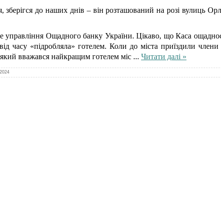
я, зберігся до наших днів – він розташований на розі вулиць О
не управління Ощадного банку України. Цікаво, що Каса ощадно
 від часу «підробляла» готелем. Коли до міста приїздили члени 
, який вважався найкращим готелем міс
...
Читати далі »
.2024