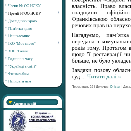
власність. Право влас
Члени ІФ ОО НСКУ
спадщини офіційн
Премії ІФОО НСКУ
Франківською обласн
Дослідники краю
речових прав на нерух
Пам'ятки краю
Нагадуємо, пам’ятка
Наш часопис
передана з комунально
ІКО "Моє місто"
років тому. Протягом 
ЗНП "Галич"
щодо її реставрації ч
Годинник часу
більше, не було укладе
"Українці в світі"
Завдяки позову обласн
Фотоальбом
суд
...
Читати далі »
Написати нам
Переглядів: 29 | Долучив:
Dnister
| Дата
Анонси подій