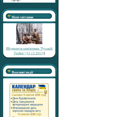
Нові світлини
[
Відкриття пам'ятника "Руській
Трійці" (31.12.2013)
]
Важливі події