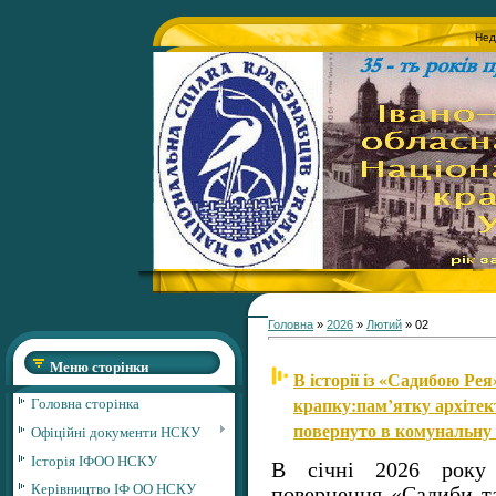
Нед
Головна
»
2026
»
Лютий
»
02
Меню сторінки
В історії із «Садибою Р
крапку:пам’ятку архітек
Головна сторінка
повернуто в комунальну 
Офіційні документи НСКУ
Історія ІФОО НСКУ
В січні 2026 року 
Керівництво ІФ ОО НСКУ
повернення «Садиби та