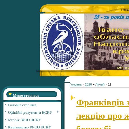
Понед
Головна
»
2026
»
Лютий
»
11
Меню сторінки
Франківців 
Головна сторінка
лекцію про ж
Офіційні документи НСКУ
Історія ІФОО НСКУ
боротьбі
Керівництво ІФ ОО НСКУ