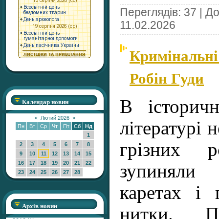
Переглядів: 37 | Д
11.02.2026
Кримінальні 
Робін Гуди
В історич
Календар новин
«
Лютий 2026
»
літературі 
Пн
Вт
Ср
Чт
Пт
Сб
Нд
1
грізних р
2
3
4
5
6
7
8
9
10
11
12
13
14
15
16
17
18
19
20
21
22
зупиняли
23
24
25
26
27
28
каретах і 
Архів новин
нитки. По