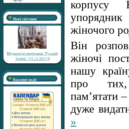
корпусу 
упорядник
Нові світлини
жіночого ро
Він розпов
[
Відкриття пам'ятника "Руській
жіночі пост
Трійці" (31.12.2013)
]
нашу країн
Важливі події
про тих
пам’ятати –
дуже вида
»