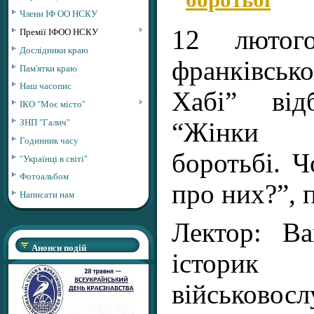
Члени ІФ ОО НСКУ
Премії ІФОО НСКУ
12 люто
Дослідники краю
франківсь
Пам'ятки краю
Наш часопис
Хабі” від
ІКО "Моє місто"
ЗНП "Галич"
“Жінки 
Годинник часу
боротьбі. 
"Українці в світі"
Фотоальбом
про них?”,
Написати нам
Лектор: Ва
Анонси подій
іст
військово