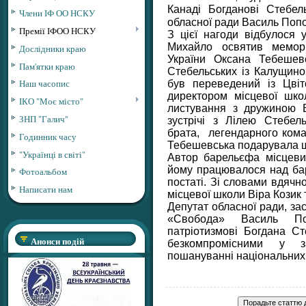
Канаді Богданові Стебел
Члени ІФ ОО НСКУ
обласної ради Василь Поп
Премії ІФОО НСКУ
З цієї нагоди відбулося 
Михайло освятив меморі
Дослідники краю
України Оксана Тебешев
Пам'ятки краю
Стебельських із Калущино
Наш часопис
був переведений із Цві
директором місцевої шко
ІКО "Моє місто"
листування з дружиною 
ЗНП "Галич"
зустрічі з Лілею Стебел
брата, легендарного ком
Годинник часу
Тебешевська подарувала ш
"Українці в світі"
Автор барельєфа місцевий
йому працювалося над бар
Фотоальбом
постаті. Зі словами вдячн
Написати нам
місцевої школи Віра Козик 
Депутат обласної ради, зас
«Свобода» Василь По
патріотизмові Богдана Ст
Анонси подій
безкомпромісними у за
пошануванні національних 