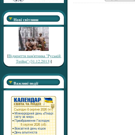
Нові світлини
[
Відкриття пам'ятника "Руській
Трійці" (31.12.2013)
]
Важливі події