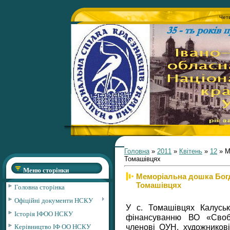
Четв
Головна
»
2011
»
Квітень
»
12
» М
Томашівцях
Меню сторінки
Меморіальна дошка Бог
Томашівцях
Головна сторінка
Офіційні документи НСКУ
У с. Томашівцях Калуськ
Історія ІФОО НСКУ
фінансуванню ВО «Своб
Керівництво ІФ ОО НСКУ
членові ОУН, художникові