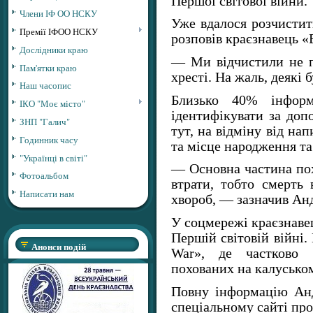
Першої світової війни.
Члени ІФ ОО НСКУ
Уже вдалося розчистити
Премії ІФОО НСКУ
розповів краєзнавець «
Дослідники краю
— Ми відчистили не п
Пам'ятки краю
хресті. На жаль, деякі
Наш часопис
Близько 40% інформ
ІКО "Моє місто"
ідентифікувати за доп
ЗНП "Галич"
тут, на відміну від нап
Годинник часу
та місце народження та
"Українці в світі"
— Основна частина пох
Фотоальбом
втрати, тобто смерть 
Написати нам
хвороб, — зазначив Ан
У соцмережі краєзнаве
Першій світовій війні. 
Анонси подій
War», де частково
похованих на калуськом
Повну інформацію Ан
спеціальному сайті про