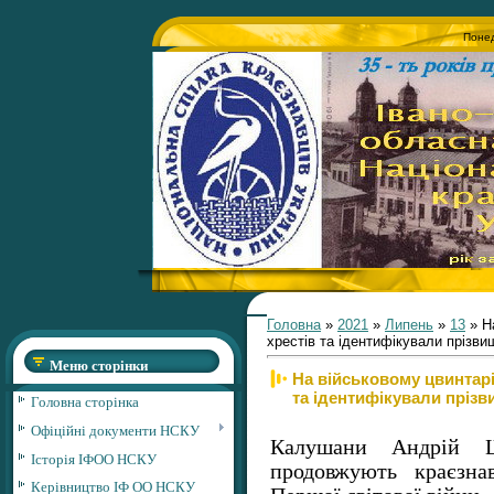
Понед
Головна
»
2021
»
Липень
»
13
» Н
хрестів та ідентифікували прізви
Меню сторінки
На військовому цвинтарі
та ідентифікували прізв
Головна сторінка
Офіційні документи НСКУ
Калушани Андрій Ш
Історія ІФОО НСКУ
продовжують краєзна
Керівництво ІФ ОО НСКУ