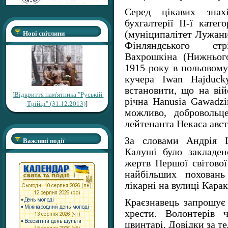
Серед цікавих зна
бухгалтерії II-ї катег
Нові світлини
(муніципалітет Лужани
Фінляндського ст
Вахрошкіна (Нижнього
1915 року в польовому
кучера Iwan Hajduck
встановити, що на вій
[
Відкриття пам'ятника "Руській
річна Hanusia Gawadzi
Трійці" (31.12.2013)
]
можливо, добровольц
лейтенанта Некаса авст
За словами Андрія Ш
Важливі події
Калуші було закладен
жертв Першої світової
найбільших поховань
лікарні на вулиці Карак
Краєзнавець запрошує
хрести. Волонтерів 
цвинтарі. Довідки за те