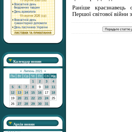
Раніше краєзнавець 
Першої світової війни з
Календар новин
«
Липень 2021
»
Пн
Вт
Ср
Чт
Пт
Сб
Нд
1
2
3
4
5
6
7
8
9
10
11
12
13
14
15
16
17
18
19
20
21
22
23
24
25
26
27
28
29
30
31
Архів новин