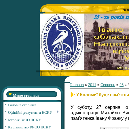
Четв
Головна
»
2011
»
Серпень
»
26
» 
У Коломиї буде пам’ятни
Меню сторінки
Головна сторінка
У суботу, 27 серпня, о
Офіційні документи НСКУ
адміністрації Михайло Ви
пам’ятника Івану Франку у 
Історія ІФОО НСКУ
Керівництво ІФ ОО НСКУ