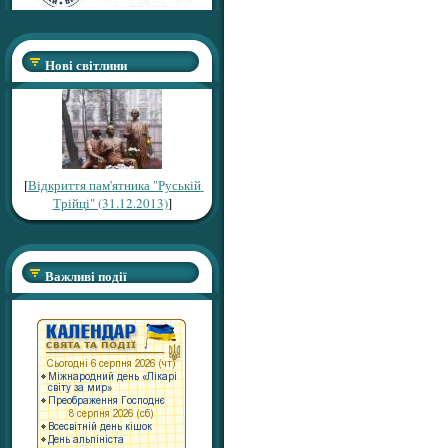
Нові світлини
[
Відкриття пам'ятника "Руській
Трійці" (31.12.2013)
]
Важливі події