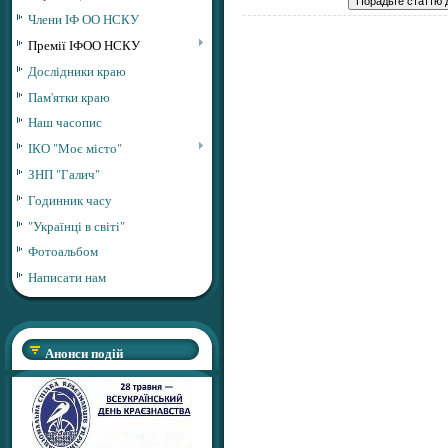
Члени ІФ ОО НСКУ
Премії ІФОО НСКУ
Дослідники краю
Пам'ятки краю
Наш часопис
ІКО "Моє місто"
ЗНП "Галич"
Годинник часу
"Українці в світі"
Фотоальбом
Написати нам
Анонси подій