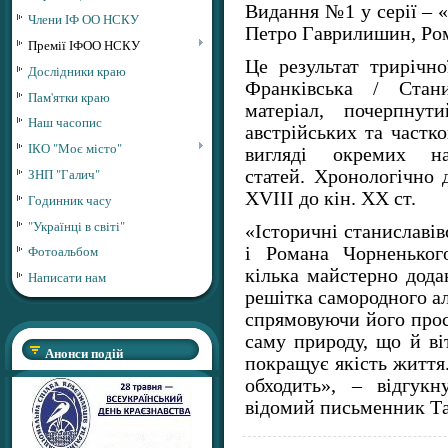
Видання №1 у серії – «
Члени ІФ ОО НСКУ
Петро Гаврилишин, Ро
Премії ІФОО НСКУ
Це результат трирічної
Дослідники краю
Франківська / Стани
Пам'ятки краю
матеріал, почерпнут
Наш часопис
австрійських та частк
ІКО "Моє місто"
вигляді окремих на
ЗНП "Галич"
статей. Хронологічно 
XVIIІ до кін. XX ст.
Годинник часу
"Українці в світі"
«Історичні станиславі
Фотоальбом
і Романа Чорненьког
кілька майстерно дода
Написати нам
решітка самородного ал
спрямовуючи його прос
саму природу, що й віт
Анонси подій
покращує якість життя.
обходить», – відгук
відомий письменник Та