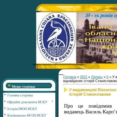
Понед
Головна
»
2021
»
Липень
»
6
» У 
віднайдених історій Станиславов
Меню сторінки
У видавництві Discursu
історій Станиславова
Головна сторінка
Офіційні документи НСКУ
Про це повідомив 
Історія ІФОО НСКУ
видавець Василь Карп’
Керівництво ІФ ОО НСКУ