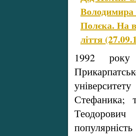
Володимира 
Полєка. На 
ліття (27.09
1992 року
Прикарпатськ
університ
Стефаника; 
Теодорович
популярність