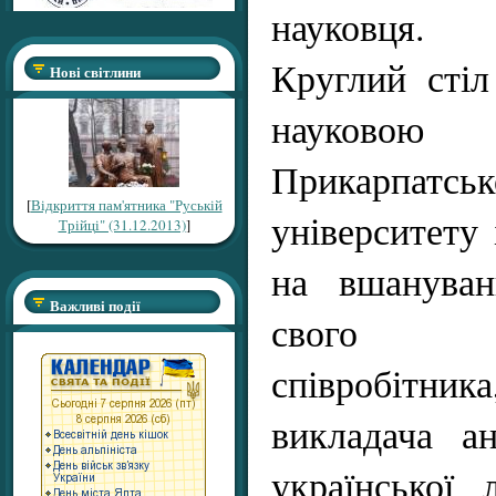
науковця.
Круглий стіл
Нові світлини
науковою
Прикарпатськ
[
Відкриття пам'ятника "Руській
університету
Трійці" (31.12.2013)
]
на вшануванн
Важливі події
свого ба
співробітника
викладача ан
української 