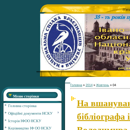
П`ят
Головна
»
2014
»
Жовтень
»
04
Меню сторінки
На вшануван
Головна сторінка
бібліографа 
Офіційні документи НСКУ
Історія ІФОО НСКУ
Володимира
Керівництво ІФ ОО НСКУ