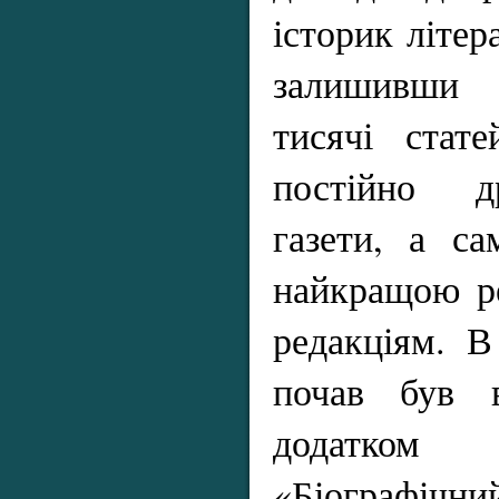
історик літер
залишивши 
тисячі стате
постійно д
газети, а са
найкращою ре
редакціям. В
почав був 
додатко
«Біограф