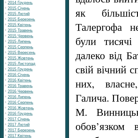
2014 Грудень
як більші
2015 Січень
2015 Лютий
2015 Березень
Талергофа н
2015 Квітень
2015 Травень
2015 Червень
були тисячі 
2015 Липень
2015 Серпень
далеко від Б
2015 Вересень
2015 Жовтень
2015 Листопад
свій вічний с
2015 Грудень
2016 Січень
них, власне
2016 Квітень
2016 Травень
2016 Червень
Галича. Пове
2016 Липень
2016 Серпень
М. Винниць
2016 Жовтень
2016 Грудень
2017 Січень
обов’язком 
2017 Лютий
2017 Березень
2017 Квітень