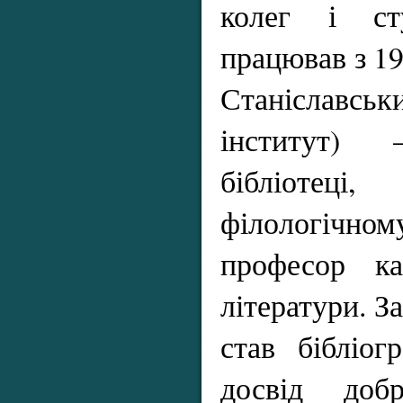
колег і ст
працював з 19
Станіславсь
інститут)
бібліотец
філологічно
професор ка
літератури. За
став бібліог
досвід доб