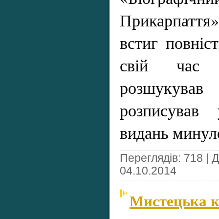
Прикарпаття
встиг повніс
свій час 
розшукува
розписував 
видань мину
Переглядів: 718 | 
04.10.2014
Мистецька 