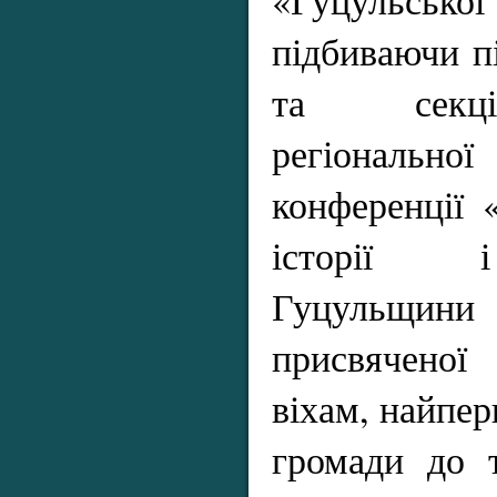
підбиваючи п
та секці
регіональної
конференції 
історії і
Гуцульщин
присвячено
віхам, найпе
громади до т