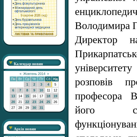
енциклоп
Володимира 
Директор на
Прикарпатськ
університ
Календар новин
«
Жовтень 2014
»
розповів п
Пн
Вт
Ср
Чт
Пт
Сб
Нд
1
2
3
4
5
професора В.
6
7
8
9
10
11
12
13
14
15
16
17
18
19
20
21
22
23
24
25
26
його ст
27
28
29
30
31
функціонув
Архів новин