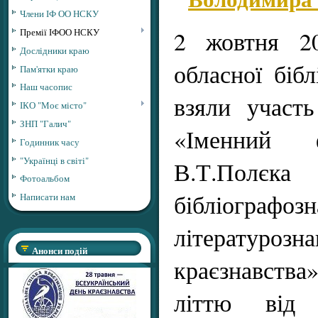
Члени ІФ ОО НСКУ
2 жовтня 20
Премії ІФОО НСКУ
Дослідники краю
обласної бібл
Пам'ятки краю
Наш часопис
взяли участь
ІКО "Моє місто"
ЗНП "Галич"
«Іменний 
Годинник часу
"Українці в світі"
В.Т.Полє
Фотоальбом
бібліографозн
Написати нам
літерату
Анонси подій
краєзнавства
літтю від