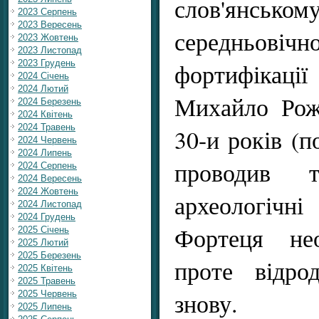
слов'янськом
2023 Серпень
2023 Вересень
середньові
2023 Жовтень
2023 Листопад
фортифікації
2023 Грудень
2024 Січень
2024 Лютий
Михайло Рож
2024 Березень
2024 Квітень
2024 Травень
30-и років (п
2024 Червень
2024 Липень
проводив т
2024 Серпень
2024 Вересень
2024 Жовтень
археологіч
2024 Листопад
2024 Грудень
Фортеця нео
2025 Січень
2025 Лютий
2025 Березень
проте відро
2025 Квітень
2025 Травень
знову.
2025 Червень
2025 Липень