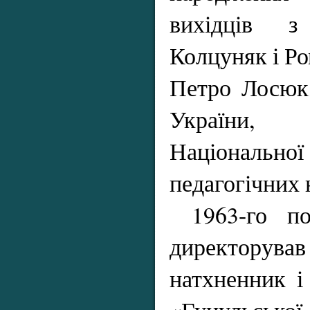
вихідців 
Колцуняк і Р
Петро Лосюк,
України, ч
Націонал
педагогічних 
1963-го по
директорував
натхненник і
«Гуцульсь