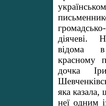
українсько
письменник
громадсько
діячеві. 
відома в
красному п
дочка Ір
Шевченків
яка казала, 
неї одним 