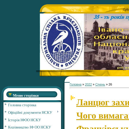
Субо
Головна
»
2022
»
Січень
»
26
Меню сторінки
Ланцюг захи
Головна сторінка
Чого вимага
Офіційні документи НСКУ
Історія ІФОО НСКУ
Франківськ
Керівництво ІФ ОО НСКУ