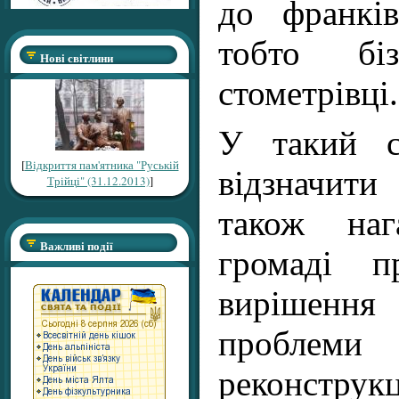
до франків
тобто біз
Нові світлини
стометрівці.
У такий с
[
Відкриття пам'ятника "Руській
відзначит
Трійці" (31.12.2013)
]
також наг
Важливі події
громаді п
вирішення
проблем
реконстру