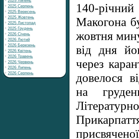
2025 Липень
140-річни
2025 Серпень
2025 Вересень
2025 Жовтень
Макогона бу
2025 Листопад
2025 Грудень
жовтня мину
2026 Січень
2026 Лютий
2026 Березень
від дня йо
2026 Квітень
2026 Травень
через кара
2026 Червень
2026 Липень
2026 Серпень
довелося в
на груден
Літерат
Прикарпа
присвяч