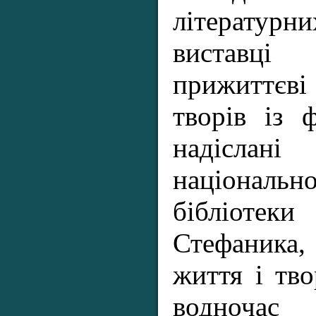
літературни
виставці
прижиттєв
творів із 
надіслані
націонал
бібліотеки
Стефаника
життя і тво
водноча