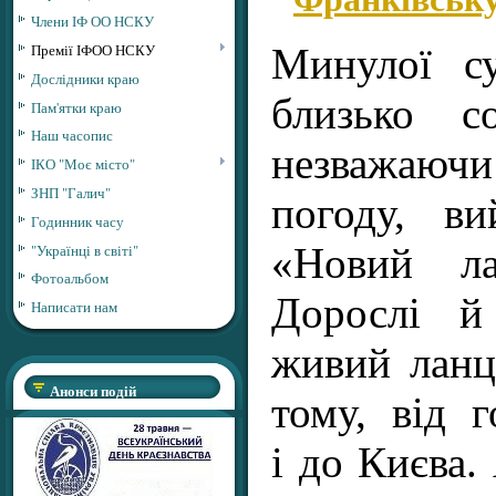
Члени ІФ ОО НСКУ
Премії ІФОО НСКУ
Минулої су
Дослідники краю
близько со
Пам'ятки краю
Наш часопис
незважаю
ІКО "Моє місто"
ЗНП "Галич"
погоду, в
Годинник часу
«Новий ла
"Українці в світі"
Фотоальбом
Дорослі й
Написати нам
живий ланц
Анонси подій
тому, від 
і до Києва.