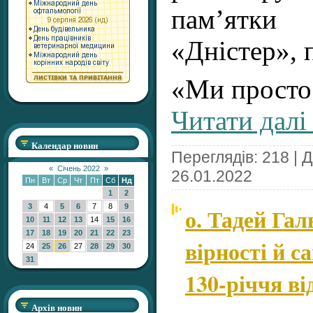
пам’ятк
«Дністер», 
«Ми просто 
Читати далі
Календар новин
Переглядів: 218 | 
«
Січень 2022
»
26.01.2022
Пн
Вт
Ср
Чт
Пт
Сб
Нд
1
2
3
4
5
6
7
8
9
о. Тадей Га
10
11
12
13
14
15
16
17
18
19
20
21
22
23
вірності й 
24
25
26
27
28
29
30
31
130-річчя в
Архів новин