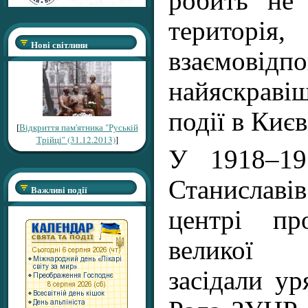
робить не
терит
Нові світлини
взаємовід
найяскрав
події в Києв
[
Відкриття пам'ятника "Руській
Трійці" (31.12.2013)
]
У 1918–19
Станислав
Важливі події
центрі пр
великої 
засідали ур