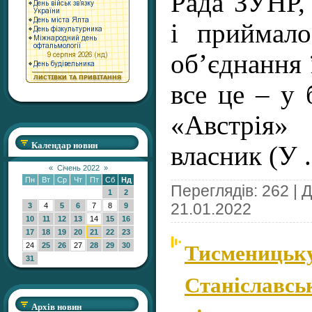
Рада ЗУНР, 
і приймал
об’єднання 
все це – у 
«Австрія» 
Календар новин
власник (У
«
Січень 2022
»
Пн
Вт
Ср
Чт
Пт
Сб
Нд
Переглядів: 262 | 
1
2
21.01.2022
3
4
5
6
7
8
9
10
11
12
13
14
15
16
17
18
19
20
21
22
23
Тисменицьк
24
25
26
27
28
29
30
31
Станіславськ
Архів новин