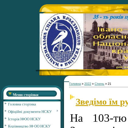
Четв
Головна
»
2022
»
Січень
»
21
Меню сторінки
Зведімо їм р
Головна сторінка
Офіційні документи НСКУ
На 103-тю
Історія ІФОО НСКУ
Керівництво ІФ ОО НСКУ